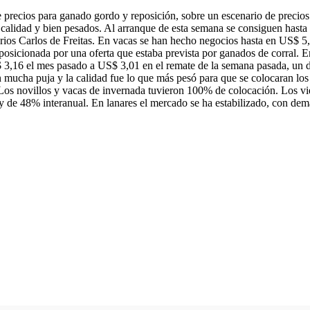
e precios para ganado gordo y reposición, sobre un escenario de precios
 calidad y bien pesados. Al arranque de esta semana se consiguen hast
rios Carlos de Freitas. En vacas se han hecho negocios hasta en US$ 5,
posicionada por una oferta que estaba prevista por ganados de corral. E
 3,16 el mes pasado a US$ 3,01 en el remate de la semana pasada, un d
 mucha puja y la calidad fue lo que más pesó para que se colocaran los 
. Los novillos y vacas de invernada tuvieron 100% de colocación. Los v
de 48% interanual. En lanares el mercado se ha estabilizado, con deman