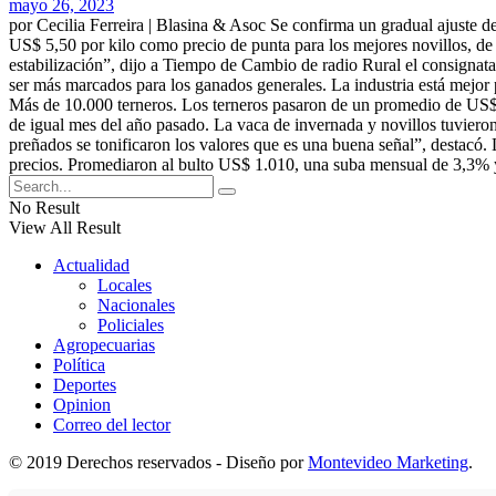
mayo 26, 2023
por Cecilia Ferreira | Blasina & Asoc Se confirma un gradual ajuste d
US$ 5,50 por kilo como precio de punta para los mejores novillos, de
estabilización”, dijo a Tiempo de Cambio de radio Rural el consignata
ser más marcados para los ganados generales. La industria está mejor 
Más de 10.000 terneros. Los terneros pasaron de un promedio de US$
de igual mes del año pasado. La vaca de invernada y novillos tuvieron
preñados se tonificaron los valores que es una buena señal”, destacó
precios. Promediaron al bulto US$ 1.010, una suba mensual de 3,3% y 
No Result
View All Result
Actualidad
Locales
Nacionales
Policiales
Agropecuarias
Política
Deportes
Opinion
Correo del lector
© 2019 Derechos reservados - Diseño por
Montevideo Marketing
.