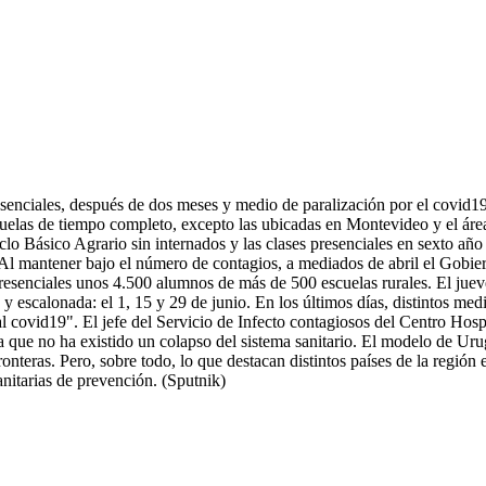
enciales, después de dos meses y medio de paralización por el covid19, 
cuelas de tiempo completo, excepto las ubicadas en Montevideo y el área
Ciclo Básico Agrario sin internados y las clases presenciales en sexto a
l mantener bajo el número de contagios, a mediados de abril el Gobiern
presenciales unos 4.500 alumnos de más de 500 escuelas rurales. El jue
 y escalonada: el 1, 15 y 29 de junio. En los últimos días, distintos m
l covid19". El jefe del Servicio de Infecto contagiosos del Centro Hosp
 que no ha existido un colapso del sistema sanitario. El modelo de Urugu
ronteras. Pero, sobre todo, lo que destacan distintos países de la región
nitarias de prevención. (Sputnik)