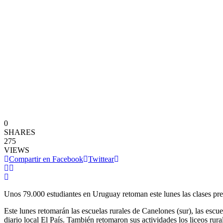
0
SHARES
275
VIEWS
Compartir en Facebook
Twittear
Unos 79.000 estudiantes en Uruguay retoman este lunes las clases pres
Este lunes retomarán las escuelas rurales de Canelones (sur), las escu
diario local El País. También retomaron sus actividades los liceos rura