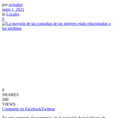
por
avisador
junio 1, 2021
in
Locales
0
0
SHARES
260
VIEWS
Compartir en Facebook
Twittear
En este contexto de pandemia, la Asociación de psicólogos de