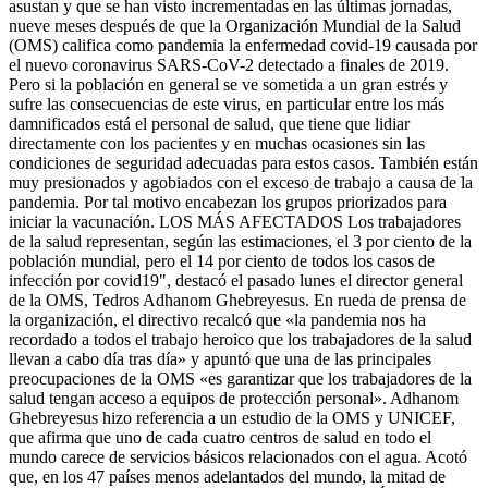
asustan y que se han visto incrementadas en las últimas jornadas,
nueve meses después de que la Organización Mundial de la Salud
(OMS) califica como pandemia la enfermedad covid-19 causada por
el nuevo coronavirus SARS-CoV-2 detectado a finales de 2019.
Pero si la población en general se ve sometida a un gran estrés y
sufre las consecuencias de este virus, en particular entre los más
damnificados está el personal de salud, que tiene que lidiar
directamente con los pacientes y en muchas ocasiones sin las
condiciones de seguridad adecuadas para estos casos. También están
muy presionados y agobiados con el exceso de trabajo a causa de la
pandemia. Por tal motivo encabezan los grupos priorizados para
iniciar la vacunación. LOS MÁS AFECTADOS Los trabajadores
de la salud representan, según las estimaciones, el 3 por ciento de la
población mundial, pero el 14 por ciento de todos los casos de
infección por covid19", destacó el pasado lunes el director general
de la OMS, Tedros Adhanom Ghebreyesus. En rueda de prensa de
la organización, el directivo recalcó que «la pandemia nos ha
recordado a todos el trabajo heroico que los trabajadores de la salud
llevan a cabo día tras día» y apuntó que una de las principales
preocupaciones de la OMS «es garantizar que los trabajadores de la
salud tengan acceso a equipos de protección personal». Adhanom
Ghebreyesus hizo referencia a un estudio de la OMS y UNICEF,
que afirma que uno de cada cuatro centros de salud en todo el
mundo carece de servicios básicos relacionados con el agua. Acotó
que, en los 47 países menos adelantados del mundo, la mitad de