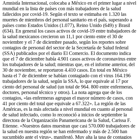
Amnistía Internacional, colocaba a México en el primer lugar a nivel
mundial en la lista de países con más trabajadores de la salud
fallecidos por covid-19. Según el texto se estimaba en 1.320 las
muertes de miembros del personal sanitario en el país, superando a
países como Estados Unidos (1.077), Reino Unido (649) y Brasil
(634). En general los casos activos de covid-19 entre trabajadores de
la salud mexicanos crecieron un 11,1 por ciento entre el 30 de
noviembre y el 7 de diciembre pasado, según los reportes sobre
contagios de personal del sector de la Secretaría de Salud federal
(SSA) publicados por el diario El Comercio. El documento indica
que el 7 de diciembre había 4.901 casos activos de coronavirus entre
los trabajadores de la salud; mientras que, en el informe anterior, del
30 de noviembre, se reportaron 4.410 casos. En total en México
hasta el 7 de diciembre se habían contagiado con el virus 164.196
trabajadores de la salud, según la SSA, lo que equivale al 17 por
ciento del personal de salud (un total de 964. 800 entre enfermeras,
doctores, personal técnico y otros). La nota agrega que de los
contagios, «las enfermeras agrupan el mayor número de casos, con
41 por ciento del total que equivale a 67.322». La región de las
Américas, es la más afectada a nivel mundial en cuanto al personal
de salud infectado, como lo reconoció a inicios de septiembre la
directora de la Organización Panamericana de la Salud, Carissa F.
Etienne. «Nuestros datos muestran que casi 570.000 trabajadores de
la salud en nuestra región se han enfermado y más de 2.500 han
sucumbido ante el virus», manifestó. Muy alta la tasa de contagios