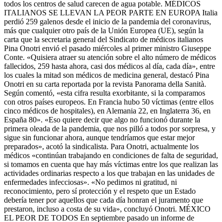
todos los centros de salud carecen de agua potable. MÉDICOS
ITALIANOS SE LLEVAN LA PEOR PARTE EN EUROPA Italia
perdió 259 galenos desde el inicio de la pandemia del coronavirus,
más que cualquier otro país de la Unión Europea (UE), según la
carta que la secretaria general del Sindicato de médicos italianos
Pina Onotri envió el pasado miércoles al primer ministro Giuseppe
Conte. «Quisiera atraer su atención sobre el alto número de médicos
fallecidos, 259 hasta ahora, casi dos médicos al día, cada día», entre
los cuales la mitad son médicos de medicina general, destacó Pina
Onotri en su carta reportada por la revista Panorama della Sanità.
Según comentó, «esta cifra resulta exorbitante, si la comparamos
con otros países europeos. En Francia hubo 50 víctimas (entre ellos
cinco médicos de hospitales), en Alemania 22, en Inglaterra 36, en
España 80». «Eso quiere decir que algo no funcionó durante la
primera oleada de la pandemia, que nos pilló a todos por sorpresa, y
sigue sin funcionar ahora, aunque tendríamos que estar mejor
preparados», acotó la sindicalista. Para Onotri, actualmente los
médicos «continúan trabajando en condiciones de falta de seguridad,
si tomamos en cuenta que hay más víctimas entre los que realizan las
actividades ordinarias respecto a los que trabajan en las unidades de
enfermedades infecciosas». «No pedimos ni gratitud, ni
reconocimiento, pero sí protección y el respeto que un Estado
debería tener por aquellos que cada día honran el juramento que
prestaron, incluso a costa de su vida», concluyó Onotri. MÉXICO
EL PEOR DE TODOS En septiembre pasado un informe de