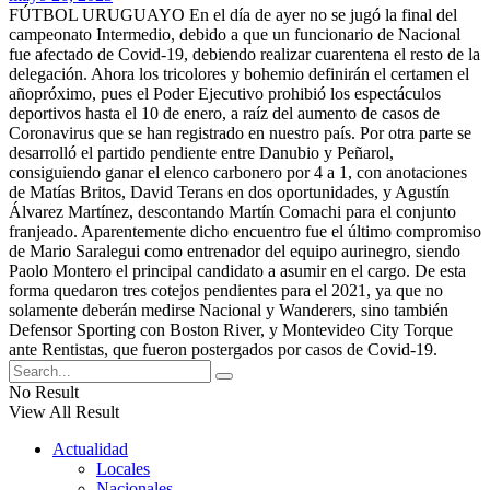
FÚTBOL URUGUAYO En el día de ayer no se jugó la final del
campeonato Intermedio, debido a que un funcionario de Nacional
fue afectado de Covid-19, debiendo realizar cuarentena el resto de la
delegación. Ahora los tricolores y bohemio definirán el certamen el
añopróximo, pues el Poder Ejecutivo prohibió los espectáculos
deportivos hasta el 10 de enero, a raíz del aumento de casos de
Coronavirus que se han registrado en nuestro país. Por otra parte se
desarrolló el partido pendiente entre Danubio y Peñarol,
consiguiendo ganar el elenco carbonero por 4 a 1, con anotaciones
de Matías Britos, David Terans en dos oportunidades, y Agustín
Álvarez Martínez, descontando Martín Comachi para el conjunto
franjeado. Aparentemente dicho encuentro fue el último compromiso
de Mario Saralegui como entrenador del equipo aurinegro, siendo
Paolo Montero el principal candidato a asumir en el cargo. De esta
forma quedaron tres cotejos pendientes para el 2021, ya que no
solamente deberán medirse Nacional y Wanderers, sino también
Defensor Sporting con Boston River, y Montevideo City Torque
ante Rentistas, que fueron postergados por casos de Covid-19.
No Result
View All Result
Actualidad
Locales
Nacionales