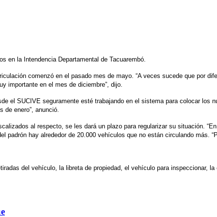
ulos en la Intendencia Departamental de Tacuarembó.
atriculación comenzó en el pasado mes de mayo. “A veces sucede que por difer
y importante en el mes de diciembre”, dijo.
 desde el SUCIVE seguramente esté trabajando en el sistema para colocar los 
es de enero”, anunció.
calizados al respecto, se les dará un plazo para regularizar su situación
 del padrón hay alrededor de 20.000 vehículos que no están circulando más. 
etiradas del vehículo, la libreta de propiedad, el vehículo para inspeccionar, l
ue