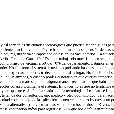
 así sortear las dificultades tecnológicas que puedan tener algunas per
 pacientes hacia Tacuarembó y se ha anunciando la suspensión de clases 
e hoy registra 95% de capacidad ociosa en los vacunatorios. La situac
on Arriba Gente de Canal 10. "Estamos trabajando muchísimo en seguir s
l compromiso de vacunar a 60% o 70% del departamento. Estamos en eso
der. No funcionó el sistema, estuvimos probando hasta esta madrugada. 
en que querías atenderte, te decía que no había lugar. No funcionó el 
édula y avanzabas, y cuando ponías el horario en que querías atenderte,
 me llamó el día martes, para de alguna manera reclamarnos que había poc
coles colapsó totalmente el sistema. Entonces no es que no tengamos ge
mayores que no están familiarizadas con la tecnología. "Les planteé la p
 tenemos dos consultorios, uno médico y otro odontológico, para hacer u
ultad en el manejo de la aplicación, tienen celular pero les cuesta un p
s una alternativa para vacunar masivamente en los barrios de Rivera. Pa
cer la vacunación móvil para lograr ese 60% que nos daría la inmunid