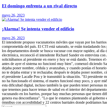
El domingo enfrenta a un rival directo
mayo 26, 2023
¡Alarma! Se intenta vender el edificio
mayo 26, 2023
El intendente propuso vacunatorios móviles que vayan por los barrios y
comprometida del país. El CTI está saturado, se están trasladando los
los departamentos donde se busca vacunar con mayor rapidez, al día d
electrónica, reconoció el intendente Richard Sander en entrevista c
solicitábamos al presidente en enero y hoy se está dando. Tenemos e
antes de ayer el sistema no funcionó muy bien", comenzó diciendo San
dejaba poner nombre, cédula y avanzabas, y cuando ponías el horario 
no te dejaba entrar y te rechazaba; después te dejaba poner nombre, c
el presidente Lacalle Pou y le transmitió la situación. "El presidente
no ha funcionado el sistema, el martes funcionó muy poco, y ayer miér
esta dificultad digital, incluso también la que pueden tener personas 
que tenemos para hacer temas de salud en el interior del departamento,
vacunando en los barrios, porque hay muchas personas que tienen dific
genera esa desconfianza". "Lo que le estamos planteando al goberno e
ómnibus con accesibilidad y 22 centros barriales donde podríamos ha