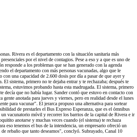
sonas. Rivera es el departamento con la situación sanitaria más
presenciales por el nivel de contagios. Pese a eso y a que es uno de
ión responde a los problemas que se han generado con la agenda
iendo el departamento con más personas vacunadas, algo que le
 con una capacidad de 2.600 dosis por día a pasar de que ayer y
El sistema, primero no te dejaba entrar y te rechazaba; después te
sistema, estuvimos probando hasta esta madrugada. El sistema, primero
 te decía que no había lugar. Sander contó que estuvo en contacto con
a gente anotada para jueves y viernes, pero en realidad desde el lunes
nte para vacunar". El jerarca propuso una alternativa para sortear
osibilidad de prestarles el Bus Expreso Esperanza, que es el ómnibus
n vacunatorio móvil y recorrer los barrios de la capital de Rivera e ir
oquitito anotarse y muchas veces cuando (el sistema) te rechaza
ra eso tenemos el bus de la intendencia, un empresario ofreció un
ad de rebaño que tanto deseamos", conclyó. Subrayado, Canal 10