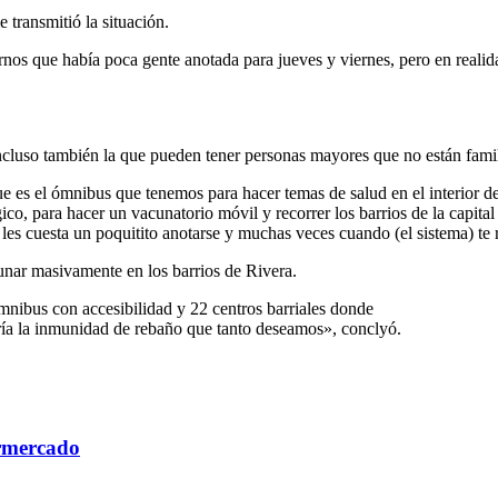
 transmitió la situación.
rnos que había poca gente anotada para jueves y viernes, pero en realid
, incluso también la que pueden tener personas mayores que no están fami
ue es el ómnibus que tenemos para hacer temas de salud en el interior de
o, para hacer un vacunatorio móvil y recorrer los barrios de la capita
ro les cuesta un poquitito anotarse y muchas veces cuando (el sistema) t
unar masivamente en los barrios de Rivera.
mnibus con accesibilidad y 22 centros barriales donde
ía la inmunidad de rebaño que tanto deseamos», conclyó.
ermercado