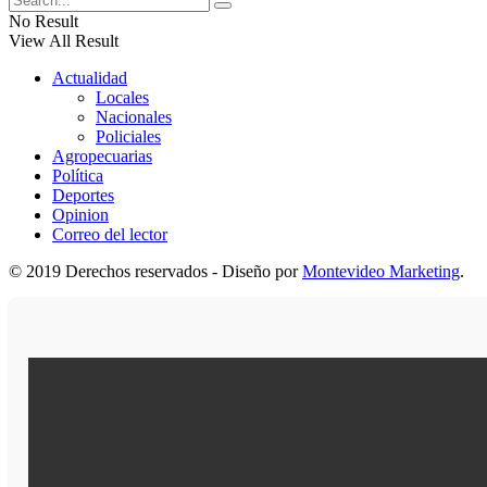
No Result
View All Result
Actualidad
Locales
Nacionales
Policiales
Agropecuarias
Política
Deportes
Opinion
Correo del lector
© 2019 Derechos reservados - Diseño por
Montevideo Marketing
.