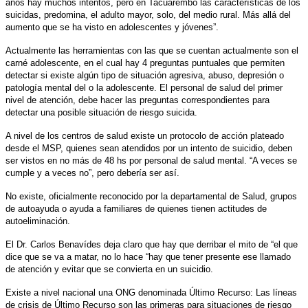
años hay muchos intentos, pero en Tacuarembó las características de los
suicidas, predomina, el adulto mayor, solo, del medio rural. Más allá del
aumento que se ha visto en adolescentes y jóvenes”.
Actualmente las herramientas con las que se cuentan actualmente son el
carné adolescente, en el cual hay 4 preguntas puntuales que permiten
detectar si existe algún tipo de situación agresiva, abuso, depresión o
patología mental del o la adolescente. El personal de salud del primer
nivel de atención, debe hacer las preguntas correspondientes para
detectar una posible situación de riesgo suicida.
A nivel de los centros de salud existe un protocolo de acción plateado
desde el MSP, quienes sean atendidos por un intento de suicidio, deben
ser vistos en no más de 48 hs por personal de salud mental. “A veces se
cumple y a veces no”, pero debería ser así.
No existe, oficialmente reconocido por la departamental de Salud, grupos
de autoayuda o ayuda a familiares de quienes tienen actitudes de
autoeliminación.
El Dr. Carlos Benavídes deja claro que hay que derribar el mito de “el que
dice que se va a matar, no lo hace “hay que tener presente ese llamado
de atención y evitar que se convierta en un suicidio.
Existe a nivel nacional una ONG denominada Último Recurso: Las líneas
de crisis de Último Recurso son las primeras para situaciones de riesgo