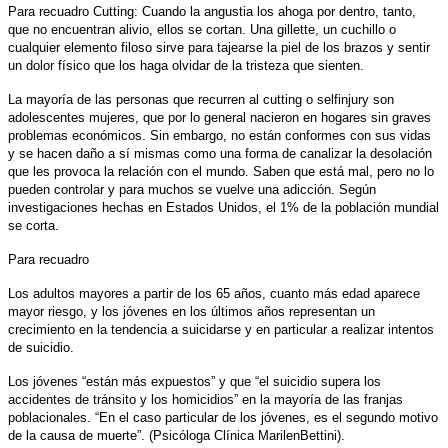
Para recuadro Cutting: Cuando la angustia los ahoga por dentro, tanto,
que no encuentran alivio, ellos se cortan. Una gillette, un cuchillo o
cualquier elemento filoso sirve para tajearse la piel de los brazos y sentir
un dolor físico que los haga olvidar de la tristeza que sienten.
La mayoría de las personas que recurren al cutting o selfinjury son
adolescentes mujeres, que por lo general nacieron en hogares sin graves
problemas económicos. Sin embargo, no están conformes con sus vidas
y se hacen daño a sí mismas como una forma de canalizar la desolación
que les provoca la relación con el mundo. Saben que está mal, pero no lo
pueden controlar y para muchos se vuelve una adicción. Según
investigaciones hechas en Estados Unidos, el 1% de la población mundial
se corta.
Para recuadro
Los adultos mayores a partir de los 65 años, cuanto más edad aparece
mayor riesgo, y los jóvenes en los últimos años representan un
crecimiento en la tendencia a suicidarse y en particular a realizar intentos
de suicidio.
Los jóvenes “están más expuestos” y que “el suicidio supera los
accidentes de tránsito y los homicidios” en la mayoría de las franjas
poblacionales. “En el caso particular de los jóvenes, es el segundo motivo
de la causa de muerte”. (Psicóloga Clínica Marilen
Bettini).