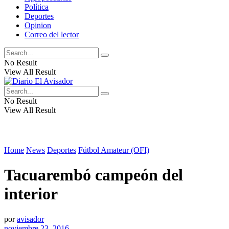
Política
Deportes
Opinion
Correo del lector
No Result
View All Result
No Result
View All Result
Home
News
Deportes
Fútbol Amateur (OFI)
Tacuarembó campeón del
interior
por
avisador
noviembre 23, 2016