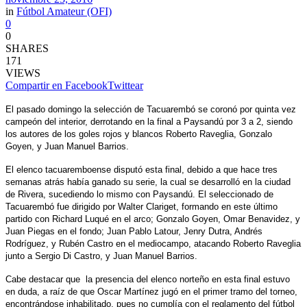
in
Fútbol Amateur (OFI)
0
0
SHARES
171
VIEWS
Compartir en Facebook
Twittear
El pasado domingo la selección de Tacuarembó se coronó por quinta vez
campeón del interior, derrotando en la final a Paysandú por 3 a 2, siendo
los autores de los goles rojos y blancos Roberto Raveglia, Gonzalo
Goyen, y Juan Manuel Barrios.
El elenco tacuaremboense disputó esta final, debido a que hace tres
semanas atrás había ganado su serie, la cual se desarrolló en la ciudad
de Rivera, sucediendo lo mismo con Paysandú. El seleccionado de
Tacuarembó fue dirigido por Walter Clariget, formando en este último
partido con Richard Luqué en el arco; Gonzalo Goyen, Omar Benavidez, y
Juan Piegas en el fondo; Juan Pablo Latour, Jenry Dutra, Andrés
Rodríguez, y Rubén Castro en el mediocampo, atacando Roberto Raveglia
junto a Sergio Di Castro, y Juan Manuel Barrios.
Cabe destacar que la presencia del elenco norteño en esta final estuvo
en duda, a raíz de que Oscar Martínez jugó en el primer tramo del torneo,
encontrándose inhabilitado, pues no cumplía con el reglamento del fútbol