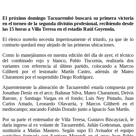
El próximo domingo Tacuarembó buscará su primera victoria
en el torneo de la segunda división profesional, recibiendo desde
las 15 horas a Villa Teresa en el estadio Raúl Goyenola.
El elenco norteño necesita imperiosamente el triunfo, ya que de lo
contrario quedará muy alejado de las primeras ubicaciones.
Como lo manejáramos en nuestra edición del día de ayer, el técnico
del combinado rojo y blanco, Pablo Tiscornia, realizaría dos
variantes con referencia al último partido, colocando a Marcos
Giliberti por el lesionado Martín Castro, además de Mateo
Charamoni por el suspendido Diego Rodríguez.
Aparentemente la alineación de Tacuarembó estaría compuesta por
Jonathan Deniz en el arco; Baltasar Silva, Mateo Charamoni, Deivis
Barone, y Santiago Vargas en el fondo; Luis Ney Pintado, Juan
Carlos Amado, Leonardo Olavarría, y Marcos Giliberti en el
mediocampo; atacando Fabián Dorado junto a Ignacio San Martín.
Por su parte el entrenador de Villa Teresa, Gustavo Biscayzacú, le
daría ingreso al ex volante de Tacuarembó, Julián Gottesman, quien
sustituiría a Matías Masiero. Según supo El Avisador el equipo
capitalino formaría con Santiago Morandi en el arco; Juan Pablo