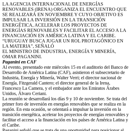
LA AGENCIA INTERNACIONAL DE ENERGÍAS
RENOVABLES (IRENA) ORGANIZA EL ENCUENTRO QUE
SE REALIZARÁ EN NOVIEMBRE Y CUYO OBJETIVO ES
IMPULSAR LA INVERSIÓN EN LA TRANSICIÓN
ENERGÉTICA, ACELERAR LOS PROYECTOS DE
ENERGÍAS RENOVABLES Y FACILITAR EL ACCESO A LA
FINANCIACIÓN EN AMÉRICA LATINA Y EL CARIBE.
“URUGUAY BUSCA JUGAR UN ROL PROTAGÓNICO EN
LA MATERIA”, SEÑALÓ
EL MINISTRO DE INDUSTRIA, ENERGÍA Y MINERÍA,
OMAR PAGANINI.
Paganini en CAF
Al evento, presentado este miércoles 15 en el auditorio del Banco de
Desarrollo de América Latina (CAF), asistieron el subsecretario de
Industria, Energía y Minería, Walter Verri; el director nacional de
Energía, Fitzgerald Cantero; el director general de la Irena,
Francesco La Camera, y el embajador ante los Emiratos Árabes
Unidos, Álvaro Ceriani.
La reunión se desarrollará los días 9 y 10 de noviembre. Se trata del
primer foro de inversión en energías renovables que se realiza en la
región. En esta ocasión, se orientará a impulsar la inversión en la
transición energética, acelerar los proyectos de energías renovables y
facilitar el acceso a la financiación en los países de América Latina y
el Caribe.
Paganini señaló que se trata de una oportunidad para posicionar al