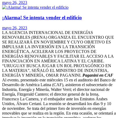
mayo 26, 2023
¡Alarma! Se intenta vender el edificio
mayo 26, 2023
LA AGENCIA INTERNACIONAL DE ENERGÍAS
RENOVABLES (IRENA) ORGANIZA EL ENCUENTRO QUE
SE REALIZARÁ EN NOVIEMBRE Y CUYO OBJETIVO ES
IMPULSAR LA INVERSIÓN EN LA TRANSICIÓN
ENERGÉTICA, ACELERAR LOS PROYECTOS DE
ENERGÍAS RENOVABLES Y FACILITAR EL ACCESO A LA
FINANCIACIÓN EN AMÉRICA LATINA Y EL CARIBE.
“URUGUAY BUSCA JUGAR UN ROL PROTAGÓNICO EN
LA MATERIA”, SEÑALÓ EL MINISTRO DE INDUSTRIA,
ENERGÍA Y MINERÍA, OMAR PAGANINI.
Paganini en CAF
Al evento, presentado este miércoles 15 en el auditorio del Banco de
Desarrollo de América Latina (CAF), asistieron el subsecretario de
Industria, Energía y Minería, Walter Verri; el director nacional de
Energía, Fitzgerald Cantero; el director general de la Irena,
Francesco La Camera, y el embajador ante los Emiratos Árabes
Unidos, Álvaro Ceriani. La reunión se desarrollará los días 9 y 10
de noviembre. Se trata del primer foro de inversión en energías
renovables que se realiza en la región. En esta ocasión, se orientará a
impulsar la inversión en la transición energética, acelerar los