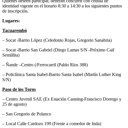
Quienes deseen participar, deberán concurrir con cédula de
identidad vigente en el horario 8:30 a 14:30 a los siguientes puntos
de inscripción.
Lugares:
Tacuarembó
– Socat -Barrio López (Celedonio Rojas, Gregorio Sanabria)
– Socat -Barrio San Gabriel (Diego Lamas S/N -Próximo Caif
Semillita)
– Ñande –Centro (/Ferrocarril (Pablo Ríos 388)
– Policlínica Santa Isabel-Barrio Santa Isabel (Martín Luther King
S/N)
Paso de los Toros
– Centro Juvenil SAE (Ex Estación Canning-Francisco Dorrego y
25 de agosto)
– San Gregorio de Polanco
– Local Calle Cardozo 199 (Frente a comedor de Inda)