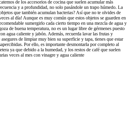
ercatemos de los accesorios de cocina que suelen acumular más
ecuencia y a profundidad, no solo pasándole un trapo húmedo. La
 objetos que también acumulan bacterias? Así que no te olvides de
s veces al día! Aunque es muy común que estos objetos se guarden en
 recomendable sumergirlo cada cierto tiempo en una mezcla de agua y
s goza de buena temperatura, no es un lugar libre de gérmenes puesto
n agua caliente y jabón. Además, recuerda lavar las frutas y
 asegures de limpiar muy bien su superficie y tapa, tienes que estar
sapercibidas. Por ello, es importante desmontarla por completo al
etera ya que debido a la humedad, y los restos de café que suelen
varias veces al mes con vinagre y agua caliente