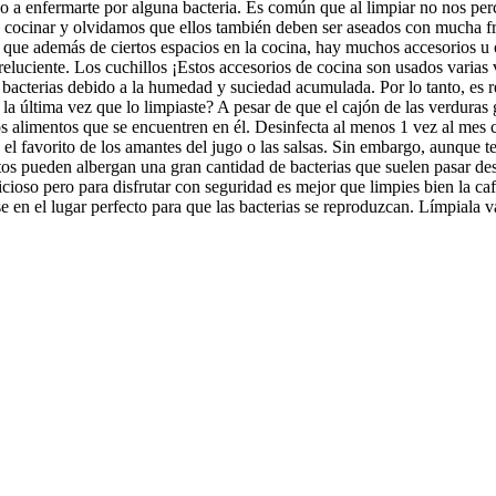
sgo a enfermarte por alguna bacteria. Es común que al limpiar no nos p
cocinar y olvidamos que ellos también deben ser aseados con mucha fr
as que además de ciertos espacios en la cocina, hay muchos accesorios u
 reluciente. Los cuchillos ¡Estos accesorios de cocina son usados varia
s bacterias debido a la humedad y suciedad acumulada. Por lo tanto, es
 la última vez que lo limpiaste? A pesar de que el cajón de las verdura
 alimentos que se encuentren en él. Desinfecta al menos 1 vez al mes co
el favorito de los amantes del jugo o las salsas. Sin embargo, aunque te
ntos pueden albergan una gran cantidad de bacterias que suelen pasar de
oso pero para disfrutar con seguridad es mejor que limpies bien la caf
rse en el lugar perfecto para que las bacterias se reproduzcan. Límpiala 