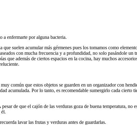
o a enfermarte por alguna bacteria.
cina que suelen acumular más gérmenes pues los tomamos como element
r aseados con mucha frecuencia y a profundidad, no solo pasándole un 
abías que además de ciertos espacios en la cocina, hay muchos accesorio
reluciente.
es muy común que estos objetos se guarden en un organizador con hendi
iedad acumulada. Por lo tanto, es recomendable sumergirlo cada cierto t
A pesar de que el cajón de las verduras goza de buena temperatura, no 
él.
ecuerda lavar las frutas y verduras antes de guardarlas.