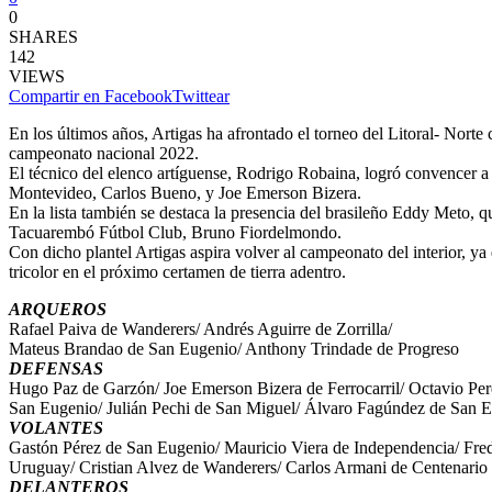
0
SHARES
142
VIEWS
Compartir en Facebook
Twittear
En los últimos años, Artigas ha afrontado el torneo del Litoral- Nor
campeonato nacional 2022.
El técnico del elenco artíguense, Rodrigo Robaina, logró convencer a l
Montevideo, Carlos Bueno, y Joe Emerson Bizera.
En la lista también se destaca la presencia del brasileño Eddy Meto, 
Tacuarembó Fútbol Club, Bruno Fiordelmondo.
Con dicho plantel Artigas aspira volver al campeonato del interior, y
tricolor en el próximo certamen de tierra adentro.
ARQUEROS
Rafael Paiva de Wanderers/ Andrés Aguirre de Zorrilla/
Mateus Brandao de San Eugenio/ Anthony Trindade de Progreso
DEFENSAS
Hugo Paz de Garzón/ Joe Emerson Bizera de Ferrocarril/ Octavio Pe
San Eugenio/ Julián Pechi de San Miguel/ Álvaro Fagúndez de San 
VOLANTES
Gastón Pérez de San Eugenio/ Mauricio Viera de Independencia/ Fre
Uruguay/ Cristian Alvez de Wanderers/ Carlos Armani de Centenario
DELANTEROS