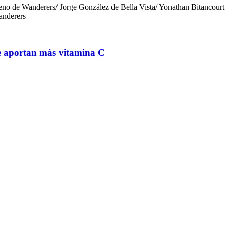
no de Wanderers/ Jorge González de Bella Vista/ Yonathan Bitancourt
anderers
que aportan más vitamina C