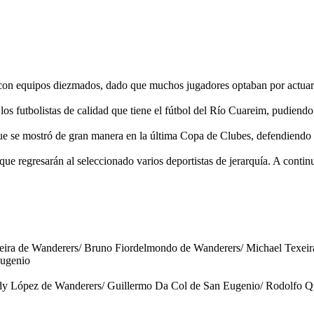
te con equipos diezmados, dado que muchos jugadores optaban por actuar
os futbolistas de calidad que tiene el fútbol del Río Cuareim, pudiendo 
que se mostró de gran manera en la última Copa de Clubes, defendiendo a
a que regresarán al seleccionado varios deportistas de jerarquía. A con
reira de Wanderers/ Bruno Fiordelmondo de Wanderers/ Michael Texeir
Eugenio
dy López de Wanderers/ Guillermo Da Col de San Eugenio/ Rodolfo Qu