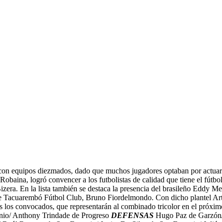
te con equipos diezmados, dado que muchos jugadores optaban por actuar
Robaina, logró convencer a los futbolistas de calidad que tiene el fútbo
era. En la lista también se destaca la presencia del brasileño Eddy Me
de Tacuarembó Fútbol Club, Bruno Fiordelmondo. Con dicho plantel Artig
s los convocados, que representarán al combinado tricolor en el próxim
enio/ Anthony Trindade de Progreso
DEFENSAS
Hugo Paz de Garzón/ 