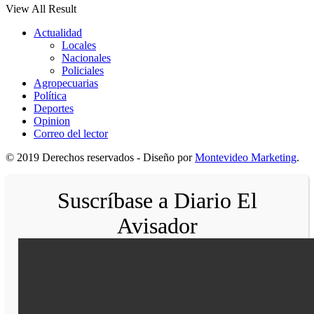
View All Result
Actualidad
Locales
Nacionales
Policiales
Agropecuarias
Política
Deportes
Opinion
Correo del lector
© 2019 Derechos reservados - Diseño por
Montevideo Marketing
.
Suscríbase a Diario El
Avisador