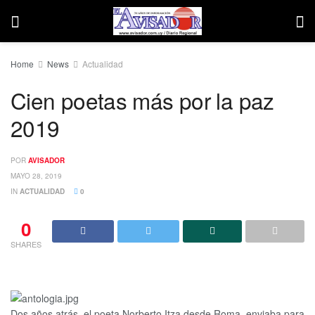
Home
News
Actualidad
Cien poetas más por la paz
2019
POR
AVISADOR
MAYO 28, 2019
IN
ACTUALIDAD
0
0
SHARES
Dos años atrás, el poeta Norberto Itza desde Roma, enviaba para