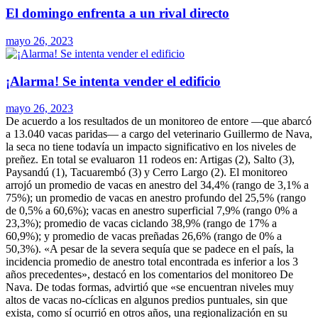
El domingo enfrenta a un rival directo
mayo 26, 2023
¡Alarma! Se intenta vender el edificio
mayo 26, 2023
De acuerdo a los resultados de un monitoreo de entore —que abarcó
a 13.040 vacas paridas— a cargo del veterinario Guillermo de Nava,
la seca no tiene todavía un impacto significativo en los niveles de
preñez. En total se evaluaron 11 rodeos en: Artigas (2), Salto (3),
Paysandú (1), Tacuarembó (3) y Cerro Largo (2).
El monitoreo
arrojó un promedio de vacas en anestro del 34,4% (rango de 3,1% a
75%); un promedio de vacas en anestro profundo del 25,5% (rango
de 0,5% a 60,6%); vacas en anestro superficial 7,9% (rango 0% a
23,3%); promedio de vacas ciclando 38,9% (rango de 17% a
60,9%); y promedio de vacas preñadas 26,6% (rango de 0% a
50,3%). «A pesar de la severa sequía que se padece en el país, la
incidencia promedio de anestro total encontrada es inferior a los 3
años precedentes», destacó en los comentarios del monitoreo De
Nava. De todas formas, advirtió que «se encuentran niveles muy
altos de vacas no-cíclicas en algunos predios puntuales, sin que
exista, como sí ocurrió en otros años, una regionalización en su