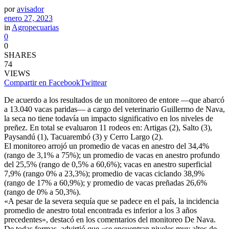
por
avisador
enero 27, 2023
in
Agropecuarias
0
0
SHARES
74
VIEWS
Compartir en Facebook
Twittear
De acuerdo a los resultados de un monitoreo de entore —que abarcó
a 13.040 vacas paridas— a cargo del veterinario Guillermo de Nava,
la seca no tiene todavía un impacto significativo en los niveles de
preñez. En total se evaluaron 11 rodeos en: Artigas (2), Salto (3),
Paysandú (1), Tacuarembó (3) y Cerro Largo (2).
El monitoreo arrojó un promedio de vacas en anestro del 34,4%
(rango de 3,1% a 75%); un promedio de vacas en anestro profundo
del 25,5% (rango de 0,5% a 60,6%); vacas en anestro superficial
7,9% (rango 0% a 23,3%); promedio de vacas ciclando 38,9%
(rango de 17% a 60,9%); y promedio de vacas preñadas 26,6%
(rango de 0% a 50,3%).
«A pesar de la severa sequía que se padece en el país, la incidencia
promedio de anestro total encontrada es inferior a los 3 años
precedentes», destacó en los comentarios del monitoreo De Nava.
De todas formas, advirtió que «se encuentran niveles muy altos de