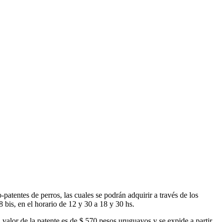
tentes de perros, las cuales se podrán adquirir a través de los
 bis, en el horario de 12 y 30 a 18 y 30 hs.
 valor de la patente es de $ 570 pesos uruguayos y se expide a partir