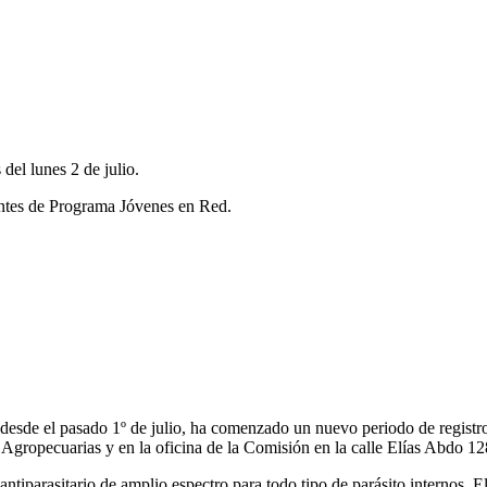
del lunes 2 de julio.
antes de Programa Jóvenes en Red.
de el pasado 1º de julio, ha comenzado un nuevo periodo de registro-pa
, Agropecuarias y en la oficina de la Comisión en la calle Elías Abdo 128
tiparasitario de amplio espectro para todo tipo de parásito internos. El