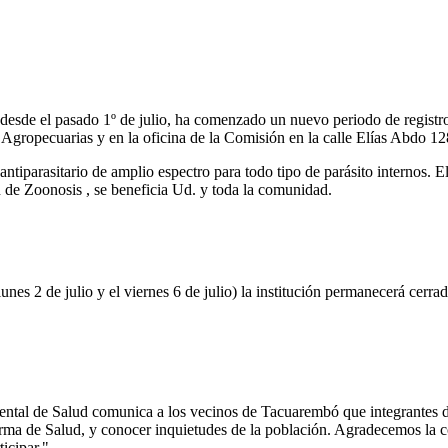
de el pasado 1º de julio, ha comenzado un nuevo periodo de registro-pa
, Agropecuarias y en la oficina de la Comisión en la calle Elías Abdo 128
tiparasitario de amplio espectro para todo tipo de parásito internos. El
de Zoonosis , se beneficia Ud. y toda la comunidad.
nes 2 de julio y el viernes 6 de julio) la institución permanecerá
ntal de Salud comunica a los vecinos de Tacuarembó que integrantes de
Reforma de Salud, y conocer inquietudes de la población. Agradecemos la
icipar."