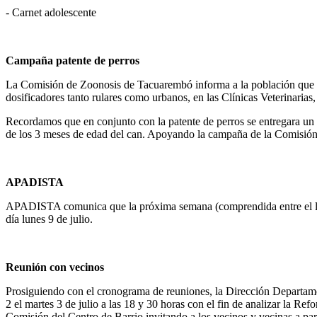
- Carnet adolescente
Campaña patente de perros
La Comisión de Zoonosis de Tacuarembó informa a la población que des
dosificadores tanto rulares como urbanos, en las Clínicas Veterinarias
Recordamos que en conjunto con la patente de perros se entregara un an
de los 3 meses de edad del can. Apoyando la campaña de la Comisión 
APADISTA
APADISTA comunica que la próxima semana (comprendida entre el lu
día lunes 9 de julio.
Reunión con vecinos
Prosiguiendo con el cronograma de reuniones, la Dirección Departame
2 el martes 3 de julio a las 18 y 30 horas con el fin de analizar la 
Comisión del Centro de Barrio invitando a los vecinos y vecinas a part