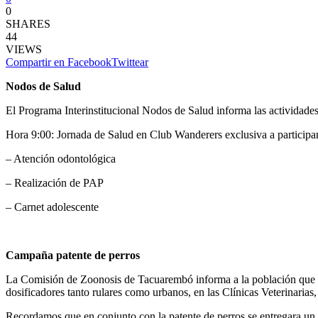
0
SHARES
44
VIEWS
Compartir en Facebook
Twittear
Nodos de Salud
El Programa Interinstitucional Nodos de Salud informa las actividades 
Hora 9:00: Jornada de Salud en Club Wanderers exclusiva a particip
– Atención odontológica
– Realización de PAP
– Carnet adolescente
Campaña patente de perros
La Comisión de Zoonosis de Tacuarembó informa a la población que des
dosificadores tanto rulares como urbanos, en las Clínicas Veterinarias
Recordamos que en conjunto con la patente de perros se entregara un an