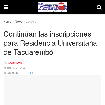
Home
News
Locales
Continúan las inscripciones
para Residencia Universitaria
de Tacuarembó
POR
AVISADOR
FEBRERO 21, 2022
IN
LOCALES
0