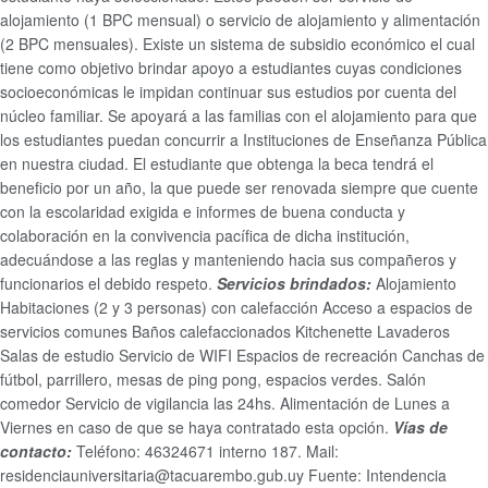
alojamiento (1 BPC mensual) o servicio de alojamiento y
alimentación
(2 BPC mensuales).
Existe un sistema de subsidio económico el cual
tiene como objetivo brindar apoyo a estudiantes cuyas condiciones
socioeconómicas le impidan continuar sus estudios
por cuenta del
núcleo familiar. Se apoyará a las familias con el alojamiento para que
los estudiantes puedan concurrir a Instituciones de Enseñanza Pública
en nuestra
ciudad.
El estudiante que obtenga la beca tendrá el
beneficio por un año, la que puede ser renovada siempre que cuente
con la escolaridad exigida e informes de buena
conducta y
colaboración en la convivencia pacífica de dicha institución,
adecuándose a las reglas y manteniendo hacia sus compañeros y
funcionarios el debido respeto.
Servicios brindados:
Alojamiento
Habitaciones (2 y 3 personas) con calefacción
Acceso a espacios de
servicios comunes
Baños calefaccionados
Kitchenette
Lavaderos
Salas de estudio
Servicio de WIFI
Espacios de recreación
Canchas de
fútbol, parrillero, mesas de ping pong, espacios verdes.
Salón
comedor
Servicio de vigilancia las 24hs.
Alimentación de Lunes a
Viernes en caso de que se haya contratado esta opción.
Vías de
contacto:
Teléfono: 46324671 interno 187.
Mail:
residenciauniversitaria@tacuarembo.gub.uy
Fuente: Intendencia