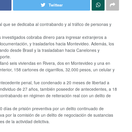
Twittear
l que se dedicaba al contrabando y al tráfico de personas y
os investigados cobraba dinero para ingresar extranjeros a
documentación, y trasladarlos hacia Montevideo. Además, los
ando desde Brasil y la trasladaban hacia Canelones y
porte.
allanó seis viviendas en Rivera, dos en Montevideo y una en
erior, 158 cartones de cigarrillos, 32.000 pesos, un celular y
tecedente penal, fue condenado a 20 meses de libertad a
 individuo de 27 años, también poseedor de antecedentes, a 18
contrabando en régimen de reiteración real con un delito de
 días de prisión preventiva por un delito continuado de
iva por la comisión de un delito de negociación de sustancias
s de la actividad delictiva.