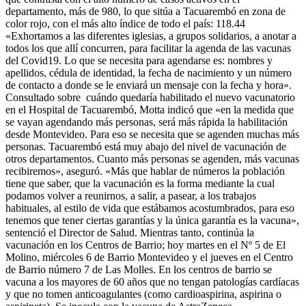
departamento, más de 980, lo que sitúa a Tacuarembó en zona de
color rojo, con el más alto índice de todo el país: 118.44
«Exhortamos a las diferentes iglesias, a grupos solidarios, a anotar a
todos los que allí concurren, para facilitar la agenda de las vacunas
del Covid19. Lo que se necesita para agendarse es: nombres y
apellidos, cédula de identidad, la fecha de nacimiento y un número
de contacto a donde se le enviará un mensaje con la fecha y hora».
Consultado sobre cuándo quedaría habilitado el nuevo vacunatorio
en el Hospital de Tacuarembó, Motta indicó que «en la medida que
se vayan agendando más personas, será más rápida la habilitación
desde Montevideo. Para eso se necesita que se agenden muchas más
personas. Tacuarembó está muy abajo del nivel de vacunación de
otros departamentos. Cuanto más personas se agenden, más vacunas
recibiremos», aseguró. «Más que hablar de números la población
tiene que saber, que la vacunación es la forma mediante la cual
podamos volver a reunirnos, a salir, a pasear, a los trabajos
habituales, al estilo de vida que estábamos acostumbrados, para eso
tenemos que tener ciertas garantías y la única garantía es la vacuna»,
sentenció el Director de Salud. Mientras tanto, continúa la
vacunación en los Centros de Barrio; hoy martes en el Nº 5 de El
Molino, miércoles 6 de Barrio Montevideo y el jueves en el Centro
de Barrio número 7 de Las Molles. En los centros de barrio se
vacuna a los mayores de 60 años que no tengan patologías cardíacas
y que no tomen anticoagulantes (como cardioaspirina, aspirina o