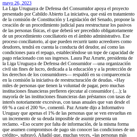
mayo 26, 2023
La Liga Uruguaya de Defensa del Consumidor apoya el proyecto
presentado por Cabildo Abierto
La iniciativa, que está en tratamiento
de la comisión de Constitución y Legislación del Senado, propone la
creación de un procedimiento judicial para reestructurar los pasivos
de las personas físicas, el que deberá ser precedido obligatoriamente
de un procedimiento conciliatorio en el ámbito administrativo. Ese
proceso conciliatorio, al que pueden recurrir tanto acreedores como
deudores, tendrá en cuenta la conducta del deudor, así como las
condiciones para el repago, estableciéndose un tope de capacidad de
pago relacionado con sus ingresos. Laura Paz Arrarte, presidenta de
la Liga Uruguaya de Defensa del Consumidor —una organización
civil sin fines de lucro, dedicada a la educación y a la protección de
los derechos de los consumidores— respaldó en su comparecencia
en la comisión la iniciativa de reestructuración de deudas. «Hay
miles de personas que tienen la voluntad de pagar, pero muchas
instituciones financieras prefieren ejecutar al consumidor (…); la
mayoría de las instituciones financieras dan préstamos con tasas de
interés notoriamente excesivas, con tasas anuales que van desde el
69 % a casi el 200 %», comentó. Paz Arrarte dijo a Informativo
Uruguay que apenas el 1% de las personas que se ven envueltas en
un incremento de su deuda imposible de asumir presenta un
reclamo. «Eso ocurre por falta de información, de la misma forma
que asumen compromisos de pago sin conocer las condiciones de un
crédito», subrayó. Añadió que, muchas veces, «las personas más