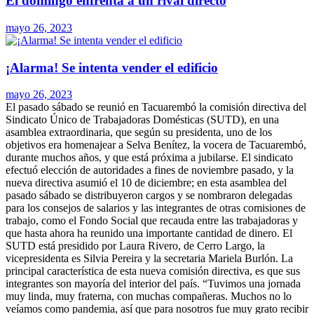
El domingo enfrenta a un rival directo
mayo 26, 2023
¡Alarma! Se intenta vender el edificio
mayo 26, 2023
El pasado sábado se reunió en Tacuarembó la comisión directiva del
Sindicato Único de Trabajadoras Domésticas (SUTD), en una
asamblea extraordinaria, que según su presidenta, uno de los
objetivos era homenajear a Selva Benítez, la vocera de Tacuarembó,
durante muchos años, y que está próxima a jubilarse.
El sindicato
efectuó elección de autoridades a fines de noviembre pasado, y la
nueva directiva asumió el 10 de diciembre; en esta asamblea del
pasado sábado se distribuyeron cargos y se nombraron delegadas
para los consejos de salarios y las integrantes de otras comisiones de
trabajo, como el Fondo Social que recauda entre las trabajadoras y
que hasta ahora ha reunido una importante cantidad de dinero.
El
SUTD está presidido por Laura Rivero, de Cerro Largo, la
vicepresidenta es Silvia Pereira y la secretaria Mariela Burlón. La
principal característica de esta nueva comisión directiva, es que sus
integrantes son mayoría del interior del país.
“Tuvimos una jornada
muy linda, muy fraterna, con muchas compañeras. Muchos no lo
veíamos como pandemia, así que para nosotros fue muy grato recibir