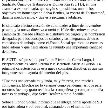
Sindicato Único de Trabajadoras Domésticas (SUTD), en una
asamblea extraordinaria, que según su presidenta, uno de los
objetivos era homenajear a Selva Benítez, la vocera de Tacuarembó,
durante muchos años, y que está próxima a jubilarse.
El sindicato efectuó elección de autoridades a fines de noviembre
pasado, y la nueva directiva asumió el 10 de diciembre; en esta
asamblea del pasado sábado se distribuyeron cargos y se nombraron
delegadas para los consejos de salarios y las integrantes de otras
comisiones de trabajo, como el Fondo Social que recauda entre las
trabajadoras y que hasta ahora ha reunido una importante cantidad
de dinero.
El SUTD está presidido por Laura Rivero, de Cerro Largo, la
vicepresidenta es Silvia Pereira y la secretaria Mariela Burlón. La
principal característica de esta nueva comisión directiva, es que sus
integrantes son mayoría del interior del país.
“Tuvimos una jornada muy linda, muy fraterna, con muchas
compañeras. Muchos no lo veíamos como pandemia, así que para
nosotros fue muy grato recibir a las compañeras y compartir un día
intenso de trabajo”, dijo Selva Benítez a radio Zorrilla.
Sobre el Fondo Social, informó que se integra por el aporte de $ 3
por trabajadora y por patronal, aclarando que el monto fue