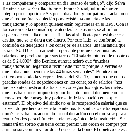
a las compañeras y compartir un día intenso de trabajo”, dijo Selva
Benítez a radio Zorrilla.
Sobre el Fondo Social, informó que se
integra por el aporte de $ 3 por trabajadora y por patronal, aclarando
que el monto fue establecido por decisión voluntaria de las
trabajadoras y lo aportan quienes están registradas en el BPS. Con la
formación de la comisión que atenderá este asunto, se abrirá un
espacio de consulta entre las afiliadas al sindicato para establecer el
destino que se le dará a ese dinero.
Por otro lado, se conformó la
comisión de delegados a los consejos de salarios, una instancia que
para el SUTD es sumamente importante porque determina los
salarios que percibirán por sus tareas. “El salario mínimo de nosotros
es de $ 24.000”, dijo Benítez, aunque aclaró que “muchas
trabajadoras no llegamos a recibir este monto porque la verdad es
que trabajamos menos de las 44 horas semanales”.
Benítez que
estuvo ocupando la vicepresidencia del SUTD, lamentó que en las
pasadas rondas de negociaciones en los consejos de salarios “nos
fue bastante cuesta arriba tratar de conseguir los logros, las metas,
que nos habíamos propuesto y por lo tanto lamentablemente no lo
hemos podido conseguir y poder salir de la situación en la que
estamos”. El objetivo del sindicato es la recuperación salarial que se
ha venido perdiendo desde la pandemia.
El sindicato de trabajadoras
domésticas, ha lanzado un bono colaboración con el que se aspira a
reunir fondos para el funcionamiento orgánico de la institución. Se
realizará un sorteo que tiene como premio una orden de compra por
5 mil pesos, con un valor de 50 pesos cada bono. El objetivo de esta