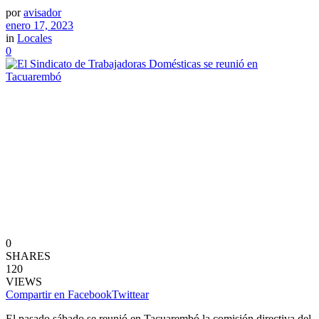
por
avisador
enero 17, 2023
in
Locales
0
0
SHARES
120
VIEWS
Compartir en Facebook
Twittear
El pasado sábado se reunió en Tacuarembó la comisión directiva del