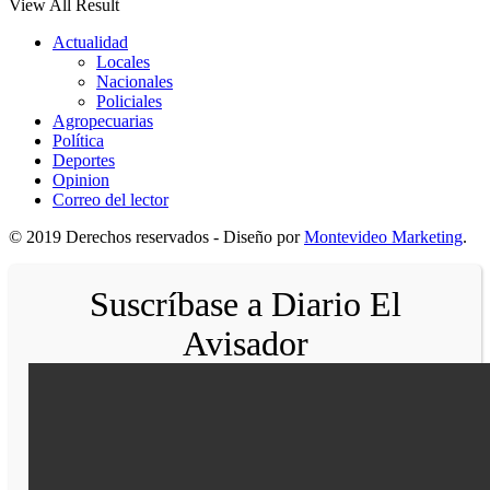
View All Result
Actualidad
Locales
Nacionales
Policiales
Agropecuarias
Política
Deportes
Opinion
Correo del lector
© 2019 Derechos reservados - Diseño por
Montevideo Marketing
.
Suscríbase a Diario El
Avisador