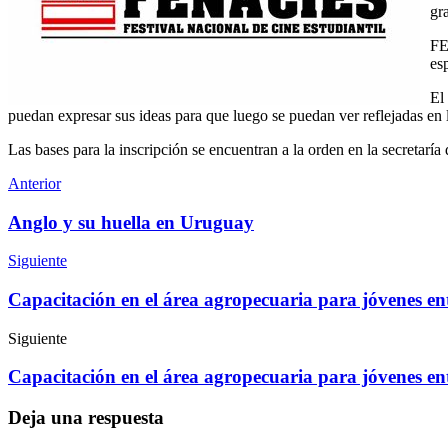
gr
FE
es
El
puedan expresar sus ideas para que luego se puedan ver reflejadas en l
Las bases para la inscripción se encuentran a la orden en la secretarí
Anterior
Anglo y su huella en Uruguay
Siguiente
Capacitación en el área agropecuaria para jóvenes en
Siguiente
Capacitación en el área agropecuaria para jóvenes en
Deja una respuesta