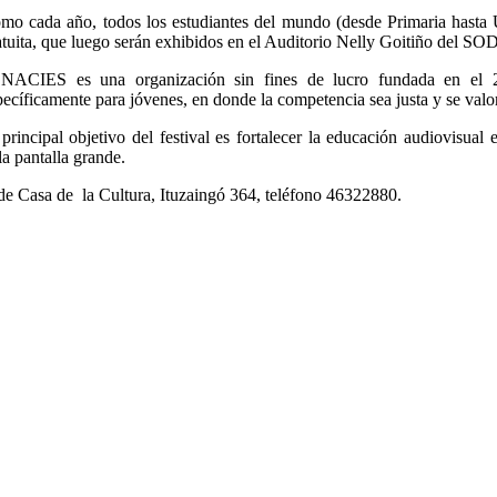
mo cada año, todos los estudiantes del mundo (desde Primaria hasta U
atuita, que luego serán exhibidos en el Auditorio Nelly Goitiño del S
NACIES es una organización sin fines de lucro fundada en el 20
pecíficamente para jóvenes, en donde la competencia sea justa y se valore
 principal objetivo del festival es fortalecer la educación audiovisual
a pantalla grande.
a de Casa de la Cultura, Ituzaingó 364, teléfono 46322880.