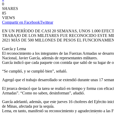
0
SHARES
85
VIEWS
Compartir en Facebook
Twittear
EN UN PERÍODO DE CASI 20 SEMANAS, UNOS 1.000 EFE
TRABAJO DE LOS MILITARES FUE RECONOCIDO ESTE MI
2021 MÁS DE 500 MILLONES DE PESOS EL FUNCIONAMI
García y Lema
El reconocimiento a los integrantes de las Fuerzas Armadas se desarrol
Nacional, Javier García, además de representantes militares.
García indicó que cada paquete con comida que salió de su lugar de or
“Se cumplió, y se cumplió bien”, señaló.
Agregó que el trabajo desarrollado se extendió durante unas 17 semana
El jerarca destacó que la tarea se realizó en tiempo y forma con efica
Armadas”. “Como no saben, desinforman”, añadió.
García adelantó, además, que este jueves 16 choferes del Ejército inic
de Minas, afectada por la sequía.
Lema, en tanto, manifestó su reconocimiento y agradecimiento a las Fu