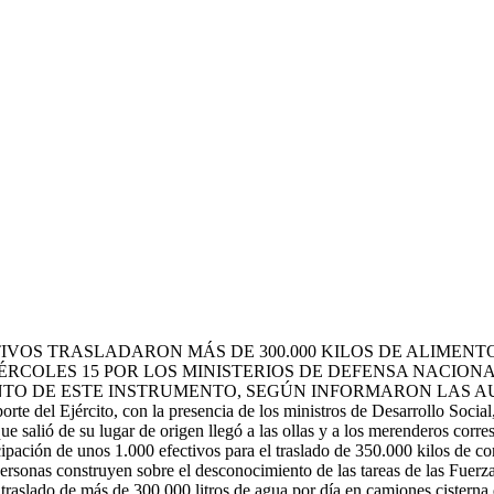
CTIVOS TRASLADARON MÁS DE 300.000 KILOS DE ALIMEN
ÉRCOLES 15 POR LOS MINISTERIOS DE DEFENSA NACION
ENTO DE ESTE INSTRUMENTO, SEGÚN INFORMARON LAS 
porte del Ejército, con la presencia de los ministros de Desarrollo Soc
ue salió de su lugar de origen llegó a las ollas y a los merenderos corr
ipación de unos 1.000 efectivos para el traslado de 350.000 kilos de co
s personas construyen sobre el desconocimiento de las tareas de las Fu
l traslado de más de 300.000 litros de agua por día en camiones cistern