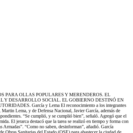
TOS PARA OLLAS POPULARES Y MERENDEROS. EL
AL Y DESARROLLO SOCIAL. EL GOBIERNO DESTINÓ EN
AUTORIDADES.
García y Lema El reconocimiento a los integrantes
ial, Martin Lema, y de Defensa Nacional, Javier García, además de
espondientes. “Se cumplió, y se cumplió bien”, señaló. Agregó que el
mida. El jerarca destacó que la tarea se realizó en tiempo y forma con
erzas Armadas”. “Como no saben, desinforman”, añadió. García
a de Obras Sanitarias del Estado (OSE) para abastecer la ciudad de