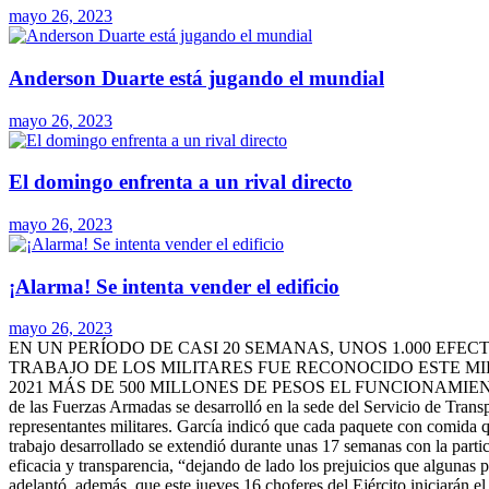
mayo 26, 2023
Anderson Duarte está jugando el mundial
mayo 26, 2023
El domingo enfrenta a un rival directo
mayo 26, 2023
¡Alarma! Se intenta vender el edificio
mayo 26, 2023
EN UN PERÍODO DE CASI 20 SEMANAS, UNOS 1.000 EFE
TRABAJO DE LOS MILITARES FUE RECONOCIDO ESTE MI
2021 MÁS DE 500 MILLONES DE PESOS EL FUNCIONAMI
de las Fuerzas Armadas se desarrolló en la sede del Servicio de Trans
representantes militares. García indicó que cada paquete con comida q
trabajo desarrollado se extendió durante unas 17 semanas con la partic
eficacia y transparencia, “dejando de lado los prejuicios que alguna
adelantó, además, que este jueves 16 choferes del Ejército iniciarán e