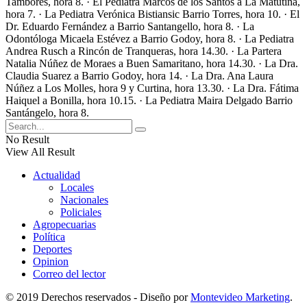
Tambores, hora 8. · El Pediatra Marcos de los Santos a La Matutina,
hora 7. · La Pediatra Verónica Bistiansic Barrio Torres, hora 10. · El
Dr. Eduardo Fernández a Barrio Santangello, hora 8. · La
Odontóloga Micaela Estévez a Barrio Godoy, hora 8. · La Pediatra
Andrea Rusch a Rincón de Tranqueras, hora 14.30. · La Partera
Natalia Núñez de Moraes a Buen Samaritano, hora 14.30. · La Dra.
Claudia Suarez a Barrio Godoy, hora 14. · La Dra. Ana Laura
Núñez a Los Molles, hora 9 y Curtina, hora 13.30. · La Dra. Fátima
Haiquel a Bonilla, hora 10.15. · La Pediatra Maira Delgado Barrio
Santángelo, hora 8.
No Result
View All Result
Actualidad
Locales
Nacionales
Policiales
Agropecuarias
Política
Deportes
Opinion
Correo del lector
© 2019 Derechos reservados - Diseño por
Montevideo Marketing
.