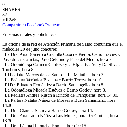
0
SHARES
82
VIEWS
Compartir en Facebook
Twittear
En zonas rurales y policlínicas
La oficina de la red de Atención Primaria de Salud comunica que el
miércoles 20 de julio concurre:
· La Dra. Ana Romero a Cuchilla Casa de Piedra, Cerro Travieso,
Paso de las Carretas, Paso Ceferino y Paso del Medio, hora 7.
· La Odontóloga Carmen Cardozo y la Higienista Yeny Da Silva a
Tambores, hora 8.
· El Pediatra Marcos de los Santos a La Matutina, hora 7.
· La Pediatra Verónica Bistiansic Barrio Torres, hora 10.
· El Dr. Eduardo Fernández a Barrio Santangello, hora 8.
· La Odontóloga Micaela Estévez a Barrio Godoy, hora 8.
· La Pediatra Andrea Rusch a Rincón de Tranqueras, hora 14.30.
· La Partera Natalia Núñez de Moraes a Buen Samaritano, hora
14.30.
· La Dra. Claudia Suarez a Barrio Godoy, hora 14.
· La Dra. Ana Laura Núñez a Los Molles, hora 9 y Curtina, hora
13.30.
· La Dra. Fátima Haiquel a Bonilla, hora 10.15.