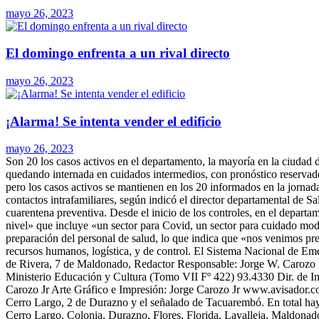
mayo 26, 2023
El domingo enfrenta a un rival directo
mayo 26, 2023
¡Alarma! Se intenta vender el edificio
mayo 26, 2023
Son 20 los casos activos en el departamento, la mayoría en la ciudad de
quedando internada en cuidados intermedios, con pronóstico reservado,
pero los casos activos se mantienen en los 20 informados en la jornada
contactos intrafamiliares, según indicó el director departamental de Sa
cuarentena preventiva. Desde el inicio de los controles, en el departa
nivel» que incluye «un sector para Covid, un sector para cuidado mod
preparación del personal de salud, lo que indica que «nos venimos pr
recursos humanos, logística, y de control. El Sistema Nacional de E
de Rivera, 7 de Maldonado, Redactor Responsable: Jorge W. Caroz
Ministerio Educación y Cultura (Tomo VII Fº 422) 93.4330 Dir. de Ind
Carozo Jr Arte Gráfico e Impresión: Jorge Carozo Jr www.avisador.com.
Cerro Largo, 2 de Durazno y el señalado de Tacuarembó. En total hay 
Cerro Largo, Colonia, Durazno, Flores, Florida, Lavalleja, Maldona