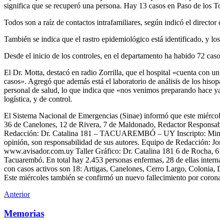
significa que se recuperó una persona. Hay 13 casos en Paso de los Tor
Todos son a raíz de contactos intrafamiliares, según indicó el directo
También se indica que el rastro epidemiológico está identificado, y lo
Desde el inicio de los controles, en el departamento ha habido 72 cas
El Dr. Motta, destacó en radio Zorrilla, que el hospital «cuenta con
casos». Agregó que además está el laboratorio de análisis de los hiso
personal de salud, lo que indica que «nos venimos preparando hace y
logística, y de control.
El Sistema Nacional de Emergencias (Sinae) informó que este miérco
36 de Canelones, 12 de Rivera, 7 de Maldonado, Redactor Responsab
Redacción: Dr. Catalina 181 – TACUAREMBÓ – UY Inscripto: Minister
opinión, son responsabilidad de sus autores. Equipo de Redacción: Jo
www.avisador.com.uy Taller Gráfico: Dr. Catalina 181 6 de Rocha, 6 d
Tacuarembó. En total hay 2.453 personas enfermas, 28 de ellas inter
con casos activos son 18: Artigas, Canelones, Cerro Largo, Colonia,
Este miércoles también se confirmó un nuevo fallecimiento por cor
Anterior
Memorias