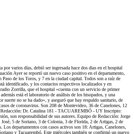
a por varios días, debió ser ingresada hace dos dias en el hospital
tuación Ayer se reportó un nuevo caso positivo en el departamento,
 Paso de los Toros, y 7 en la ciudad capital. Todos son a raíz de
tá identificado, y los contactos respectivos localizados y en
adio Zorrilla, que el hospital «cuenta con un servicio de primer
emás está el laboratorio de análisis de los hisopados, y una
 suerte no se ha dado», y aseguró que hay respaldo sanitario, de
s casos de coronavirus. Son 208 de Montevideo, 36 de Canelones, 12
uy Redacción: Dr. Catalina 181 - TACUAREMBÓ - UY Inscripto:
nión, son responsabilidad de sus autores. Equipo de Redacción: Jorge
osé, 5 de Soriano, 3 de Colonia, 3 de Florida, 2 de Artigas, 2 de
s. Los departamentos con casos activos son 18: Artigas, Canelones,
 Soriano y Tacuarembó. Este miércoles también se confirmó un nuevo