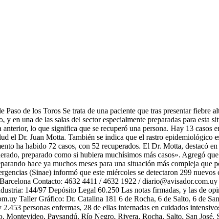
 Paso de los Toros Se trata de una paciente que tras presentar fiebre alt
 y en una de las salas del sector especialmente preparadas para esta si
 anterior, lo que significa que se recuperó una persona. Hay 13 casos en
lud el Dr. Juan Motta. También se indica que el rastro epidemiológico es
mento ha habido 72 casos, con 52 recuperados. El Dr. Motta, destacó en r
erado, preparado como si hubiera muchísimos más casos». Agregó que ad
eparando hace ya muchos meses para una situación más compleja que por
mergencias (Sinae) informó que este miércoles se detectaron 299 nuevo
o Barcelona Contacto: 4632 4411 / 4632 1922 / diario@avisador.com.
ustria: 144/97 Depósito Legal 60.250 Las notas firmadas, y las de opi
uy Taller Gráfico: Dr. Catalina 181 6 de Rocha, 6 de Salto, 6 de San J
2.453 personas enfermas, 28 de ellas internadas en cuidados intensivo
do, Montevideo, Paysandú, Río Negro, Rivera, Rocha, Salto, San José,