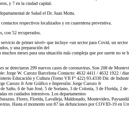
os, y 7 en la ciudad capital.
r departamental de Salud el Dr. Juan Motta.
s contactos respectivos localizados y en cuarentena preventiva.
os, con 52 recuperados.
 un servicio de primer nivel» que incluye «un sector para Covid, un se
pados, y una preparación del
a muchos meses para una situación más compleja que por suerte no se h
les se detectaron 299 nuevos casos de coronavirus. Son 208 de Montev
le: Jorge W. Carozo Barcelona Contacto: 4632 4411 / 4632 1922 / di
io Educación y Cultura (Tomo VII Fº 422) 93.4330 Dir. de Industria:
rge Carozo Jr Arte Gráfico e Impresión: Jorge Carozo Jr
e Salto, 6 de San José, 5 de Soriano, 3 de Colonia, 3 de Florida, 2 de
nadas en cuidados intensivos. Los departamentos
 Durazno, Flores, Florida, Lavalleja, Maldonado, Montevideo, Paysand
onavirus. Hasta el momento son 87 las defunciones por COVID-19 en Ur