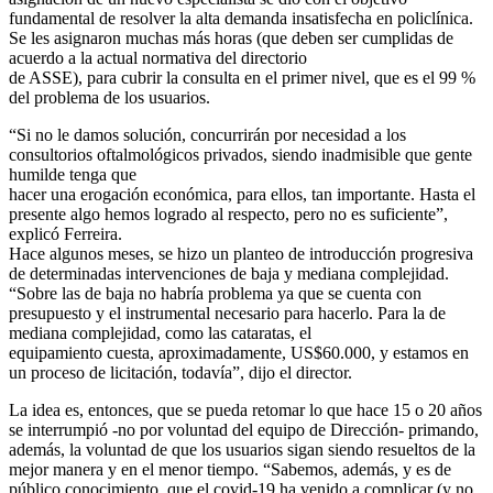
fundamental de resolver la alta demanda insatisfecha en policlínica.
Se les asignaron muchas más horas (que deben ser cumplidas de
acuerdo a la actual normativa del directorio
de ASSE), para cubrir la consulta en el primer nivel, que es el 99 %
del problema de los usuarios.
“Si no le damos solución, concurrirán por necesidad a los
consultorios oftalmológicos privados, siendo inadmisible que gente
humilde tenga que
hacer una erogación económica, para ellos, tan importante. Hasta el
presente algo hemos logrado al respecto, pero no es suficiente”,
explicó Ferreira.
Hace algunos meses, se hizo un planteo de introducción progresiva
de determinadas intervenciones de baja y mediana complejidad.
“Sobre las de baja no habría problema ya que se cuenta con
presupuesto y el instrumental necesario para hacerlo. Para la de
mediana complejidad, como las cataratas, el
equipamiento cuesta, aproximadamente, US$60.000, y estamos en
un proceso de licitación, todavía”, dijo el director.
La idea es, entonces, que se pueda retomar lo que hace 15 o 20 años
se interrumpió -no por voluntad del equipo de Dirección- primando,
además, la voluntad de que los usuarios sigan siendo resueltos de la
mejor manera y en el menor tiempo. “Sabemos, además, y es de
público conocimiento, que el covid-19 ha venido a complicar (y no