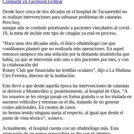
Compartir en Facebook
Twittear
Desde hace cerca de dos décadas en el hospital de Tacuarembó no
se realizan intervenciones para subsanar problemas de cataratas.
Pero hoy,
aunque aún se continúe priorizando a pacientes vinculados al covid-
19, la meta de incluir este tipo de cirugías ya está en proceso.
“Hace unas dos décadas atrás, el único oftalmólogo con que
contábamos planteó que no realizaría más operaciones. En aquel
entonces tampoco era una solución por la demanda insatisfecha que
había, ya que se intervenía solo uno o dos pacientes por mes, y con
la colaboración del
Rotary Club que financiaba las lentillas oculares”, dijo a La Mañana
Ciro Ferreira, director de la institución.
Esto llevó a que desde aquella época las intervenciones de cataratas
se deriven a Montevideo y, posteriormente, al hospital de Ojos. “A
los usuarios se les otorga pasaje en forma gratuita o se los traslada en
nuestros vehículos y retornan en el día, tratando de no generar
costos adicionales. En cientos de casos
no hemos tenido ninguna queja al respecto, al igual que desde el
punto de vista técnico”, sostuvo.
Actualmente, el hospital cuenta con un oftalmólogo más. Esta
asignación de un nuevo especialista se dio con el objetivo