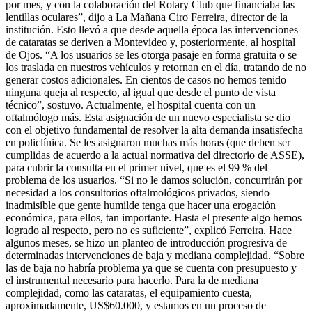
por mes, y con la colaboración del Rotary Club que financiaba las
lentillas oculares”, dijo a La Mañana Ciro Ferreira, director de la
institución. Esto llevó a que desde aquella época las intervenciones
de cataratas se deriven a Montevideo y, posteriormente, al hospital
de Ojos. “A los usuarios se les otorga pasaje en forma gratuita o se
los traslada en nuestros vehículos y retornan en el día, tratando de no
generar costos adicionales. En cientos de casos no hemos tenido
ninguna queja al respecto, al igual que desde el punto de vista
técnico”, sostuvo. Actualmente, el hospital cuenta con un
oftalmólogo más. Esta asignación de un nuevo especialista se dio
con el objetivo fundamental de resolver la alta demanda insatisfecha
en policlínica. Se les asignaron muchas más horas (que deben ser
cumplidas de acuerdo a la actual normativa del directorio de ASSE),
para cubrir la consulta en el primer nivel, que es el 99 % del
problema de los usuarios. “Si no le damos solución, concurrirán por
necesidad a los consultorios oftalmológicos privados, siendo
inadmisible que gente humilde tenga que hacer una erogación
económica, para ellos, tan importante. Hasta el presente algo hemos
logrado al respecto, pero no es suficiente”, explicó Ferreira. Hace
algunos meses, se hizo un planteo de introducción progresiva de
determinadas intervenciones de baja y mediana complejidad. “Sobre
las de baja no habría problema ya que se cuenta con presupuesto y
el instrumental necesario para hacerlo. Para la de mediana
complejidad, como las cataratas, el equipamiento cuesta,
aproximadamente, US$60.000, y estamos en un proceso de