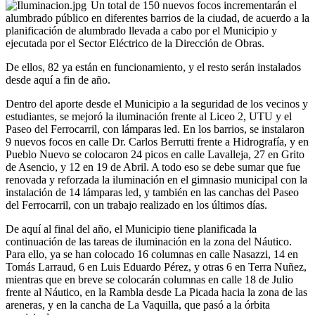
Un total de 150 nuevos focos incrementarán el
alumbrado público en diferentes barrios de la ciudad, de acuerdo a la
planificación de alumbrado llevada a cabo por el Municipio y
ejecutada por el Sector Eléctrico de la Dirección de Obras.
De ellos, 82 ya están en funcionamiento, y el resto serán instalados
desde aquí a fin de año.
Dentro del aporte desde el Municipio a la seguridad de los vecinos y
estudiantes, se mejoró la iluminación frente al Liceo 2, UTU y el
Paseo del Ferrocarril, con lámparas led. En los barrios, se instalaron
9 nuevos focos en calle Dr. Carlos Berrutti frente a Hidrografía, y en
Pueblo Nuevo se colocaron 24 picos en calle Lavalleja, 27 en Grito
de Asencio, y 12 en 19 de Abril. A todo eso se debe sumar que fue
renovada y reforzada la iluminación en el gimnasio municipal con la
instalación de 14 lámparas led, y también en las canchas del Paseo
del Ferrocarril, con un trabajo realizado en los últimos días.
De aquí al final del año, el Municipio tiene planificada la
continuación de las tareas de iluminación en la zona del Náutico.
Para ello, ya se han colocado 16 columnas en calle Nasazzi, 14 en
Tomás Larraud, 6 en Luis Eduardo Pérez, y otras 6 en Terra Nuñez,
mientras que en breve se colocarán columnas en calle 18 de Julio
frente al Náutico, en la Rambla desde La Picada hacia la zona de las
areneras, y en la cancha de La Vaquilla, que pasó a la órbita