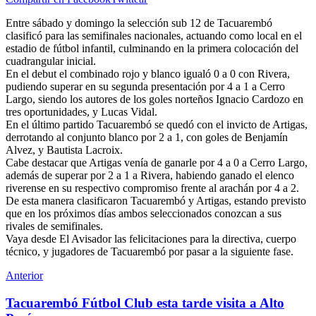
Entre sábado y domingo la selección sub 12 de Tacuarembó
clasificó para las semifinales nacionales, actuando como local en el
estadio de fútbol infantil, culminando en la primera colocación del
cuadrangular inicial.
En el debut el combinado rojo y blanco igualó 0 a 0 con Rivera,
pudiendo superar en su segunda presentación por 4 a 1 a Cerro
Largo, siendo los autores de los goles norteños Ignacio Cardozo en
tres oportunidades, y Lucas Vidal.
En el último partido Tacuarembó se quedó con el invicto de Artigas,
derrotando al conjunto blanco por 2 a 1, con goles de Benjamín
Alvez, y Bautista Lacroix.
Cabe destacar que Artigas venía de ganarle por 4 a 0 a Cerro Largo,
además de superar por 2 a 1 a Rivera, habiendo ganado el elenco
riverense en su respectivo compromiso frente al arachán por 4 a 2.
De esta manera clasificaron Tacuarembó y Artigas, estando previsto
que en los próximos días ambos seleccionados conozcan a sus
rivales de semifinales.
Vaya desde El Avisador las felicitaciones para la directiva, cuerpo
técnico, y jugadores de Tacuarembó por pasar a la siguiente fase.
Anterior
Tacuarembó Fútbol Club esta tarde visita a Alto