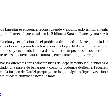
rlos Larregui se encuentra reconstruyendo y modificando un mural reali
 por la humedad que existía en la Biblioteca Sara de Ibañez y una vez i
 la obra y ser solucionado el problema de humedad, Larregui inició la 
r la obra en la jornada de hoy. Consultado por El Avisador, Larregui so
hora estoy encarando la tarea de restaurarlo un poco, estamos recreán
e realizada quede para las futuras generaciones”, dijo Larregui.
uye los diferentes artes característicos del departamento y que muchos 
eclado, una pareja de bailarines y como no podemos desligar a Tacuar
e a la imagen de Gardel porque yo no hago imágenes figurativas, sino 
bra quedará culminada hoy a la tarde.
e