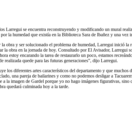
rlos Larregui se encuentra reconstruyendo y modificando un mural reali
 por la humedad que existía en la Biblioteca Sara de Ibañez y una vez i
 la obra y ser solucionado el problema de humedad, Larregui inició la 
r la obra en la jornada de hoy. Consultado por El Avisador, Larregui so
hora estoy encarando la tarea de restaurarlo un poco, estamos recreán
e realizada quede para las futuras generaciones”, dijo Larregui.
uye los diferentes artes característicos del departamento y que muchos 
eclado, una pareja de bailarines y como no podemos desligar a Tacuar
e a la imagen de Gardel porque yo no hago imágenes figurativas, sino 
bra quedará culminada hoy a la tarde.