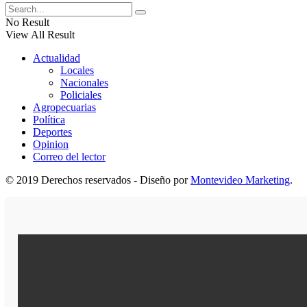
No Result
View All Result
Actualidad
Locales
Nacionales
Policiales
Agropecuarias
Política
Deportes
Opinion
Correo del lector
© 2019 Derechos reservados - Diseño por
Montevideo Marketing
.