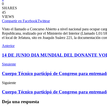
0
SHARES
45
VIEWS
Compartir en Facebook
Twittear
Visto el llamado a Concurso Abierto a nivel nacional para ocupar car
Republicana, realizado por el Ministerio del Interior (Llamado L01/18)
el local de Jefatura, sito en Joaquín Suárez 221, la documentación cor
Anterior
14 DE JUNIO DIA MUNDIAL DEL DONANTE V
Siguiente
Cuerpo Técnico participó de Congreso para entrenad
Siguiente
Cuerpo Técnico participó de Congreso para entrenad
Deja una respuesta