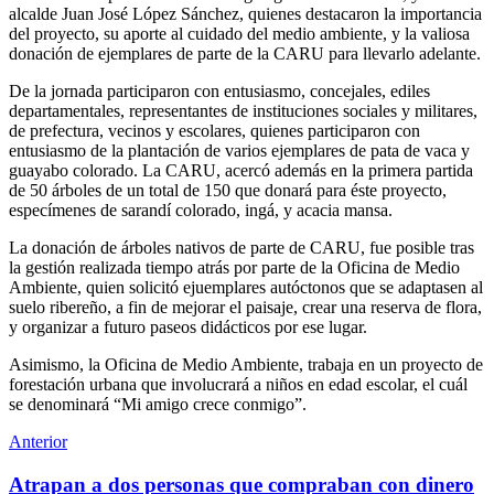
alcalde Juan José López Sánchez, quienes destacaron la importancia
del proyecto, su aporte al cuidado del medio ambiente, y la valiosa
donación de ejemplares de parte de la CARU para llevarlo adelante.
De la jornada participaron con entusiasmo, concejales, ediles
departamentales, representantes de instituciones sociales y militares,
de prefectura, vecinos y escolares, quienes participaron con
entusiasmo de la plantación de varios ejemplares de pata de vaca y
guayabo colorado. La CARU, acercó además en la primera partida
de 50 árboles de un total de 150 que donará para éste proyecto,
especímenes de sarandí colorado, ingá, y acacia mansa.
La donación de árboles nativos de parte de CARU, fue posible tras
la gestión realizada tiempo atrás por parte de la Oficina de Medio
Ambiente, quien solicitó ejuemplares autóctonos que se adaptasen al
suelo ribereño, a fin de mejorar el paisaje, crear una reserva de flora,
y organizar a futuro paseos didácticos por ese lugar.
Asimismo, la Oficina de Medio Ambiente, trabaja en un proyecto de
forestación urbana que involucrará a niños en edad escolar, el cuál
se denominará “Mi amigo crece conmigo”.
Anterior
Atrapan a dos personas que compraban con dinero