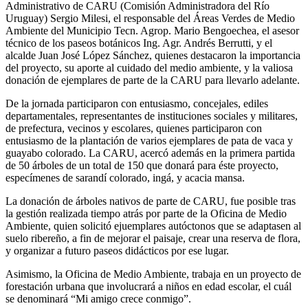
Administrativo de CARU (Comisión Administradora del Río
Uruguay) Sergio Milesi, el responsable del Áreas Verdes de Medio
Ambiente del Municipio Tecn. Agrop. Mario Bengoechea, el asesor
técnico de los paseos botánicos Ing. Agr. Andrés Berrutti, y el
alcalde Juan José López Sánchez, quienes destacaron la importancia
del proyecto, su aporte al cuidado del medio ambiente, y la valiosa
donación de ejemplares de parte de la CARU para llevarlo adelante.
De la jornada participaron con entusiasmo, concejales, ediles
departamentales, representantes de instituciones sociales y militares,
de prefectura, vecinos y escolares, quienes participaron con
entusiasmo de la plantación de varios ejemplares de pata de vaca y
guayabo colorado. La CARU, acercó además en la primera partida
de 50 árboles de un total de 150 que donará para éste proyecto,
especímenes de sarandí colorado, ingá, y acacia mansa.
La donación de árboles nativos de parte de CARU, fue posible tras
la gestión realizada tiempo atrás por parte de la Oficina de Medio
Ambiente, quien solicitó ejuemplares autóctonos que se adaptasen al
suelo ribereño, a fin de mejorar el paisaje, crear una reserva de flora,
y organizar a futuro paseos didácticos por ese lugar.
Asimismo, la Oficina de Medio Ambiente, trabaja en un proyecto de
forestación urbana que involucrará a niños en edad escolar, el cuál
se denominará “Mi amigo crece conmigo”.