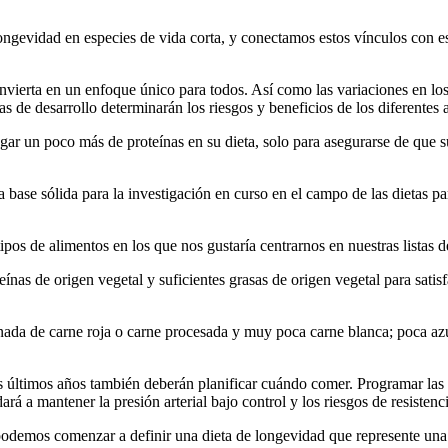
 longevidad en especies de vida corta, y conectamos estos vínculos con 
vierta en un enfoque único para todos. Así como las variaciones en los h
as de desarrollo determinarán los riesgos y beneficios de los diferentes 
ar un poco más de proteínas en su dieta, solo para asegurarse de que s
ase sólida para la investigación en curso en el campo de las dietas pa
tipos de alimentos en los que nos gustaría centrarnos en nuestras listas 
as de origen vegetal y suficientes grasas de origen vegetal para satisfa
ada de carne roja o carne procesada y muy poca carne blanca; poca azúc
us últimos años también deberán planificar cuándo comer. Programar la
á a mantener la presión arterial bajo control y los riesgos de resistencia
odemos comenzar a definir una dieta de longevidad que represente una b