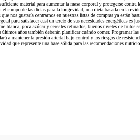
 suficiente material para aumentar la masa corporal y protegerse contra 
n el campo de las dietas para la longevidad, una dieta basada en la evid
los que nos gustaría centrarnos en nuestras listas de compras ya están b
egetal para satisfacer casi un tercio de sus necesidades energéticas es j
e blanca; poca azúcar y cereales refinados; buenos niveles de frutos se
us últimos años también deberán planificar cuándo comer. Programar la
rá a mantener la presión arterial bajo control y los riesgos de resisten
evidad que represente una base sólida para las recomendaciones nutrici