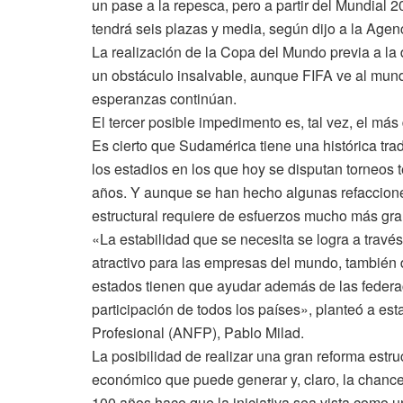
un pase a la repesca, pero a partir del Mundial
tendrá seis plazas y media, según dijo a la Age
La realización de la Copa del Mundo previa a la
un obstáculo insalvable, aunque FIFA ve al mund
esperanzas continúan.
El tercer posible impedimento es, tal vez, el más d
Es cierto que Sudamérica tiene una histórica tra
los estadios en los que hoy se disputan torneos
años. Y aunque se han hecho algunas refacciones
estructural requiere de esfuerzos mucho más gr
«La estabilidad que se necesita se logra a trav
atractivo para las empresas del mundo, también d
estados tienen que ayudar además de las federac
participación de todos los países», planteó a es
Profesional (ANFP), Pablo Milad.
La posibilidad de realizar una gran reforma estruct
económico que puede generar y, claro, la chanc
100 años hace que la iniciativa sea vista como u