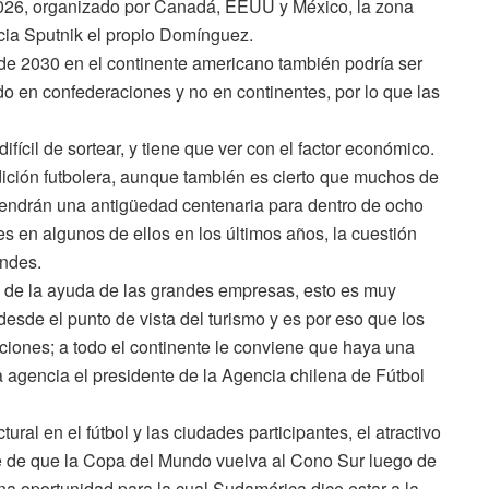
 2026, organizado por Canadá, EEUU y México, la zona
ncia Sputnik el propio Domínguez.
 de 2030 en el continente americano también podría ser
o en confederaciones y no en continentes, por lo que las
ifícil de sortear, y tiene que ver con el factor económico.
dición futbolera, aunque también es cierto que muchos de
 tendrán una antigüedad centenaria para dentro de ocho
 en algunos de ellos en los últimos años, la cuestión
andes.
és de la ayuda de las grandes empresas, esto es muy
esde el punto de vista del turismo y es por eso que los
iones; a todo el continente le conviene que haya una
ta agencia el presidente de la Agencia chilena de Fútbol
ural en el fútbol y las ciudades participantes, el atractivo
e de que la Copa del Mundo vuelva al Cono Sur luego de
na oportunidad para la cual Sudamérica dice estar a la