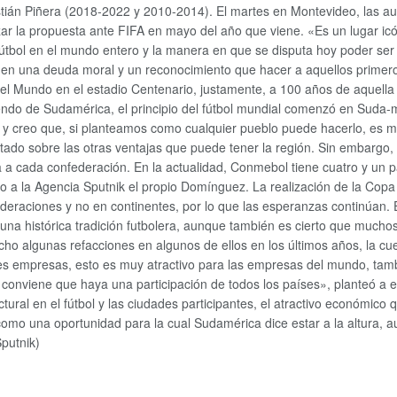
ián Piñera (2018-2022 y 2010-2014). El martes en Montevideo, las auto
lizar la propuesta ante FIFA en mayo del año que viene. «Es un lugar i
 fútbol en el mundo entero y la manera en que se disputa hoy poder se
nen una deuda moral y un reconocimiento que hacer a aquellos primer
 del Mundo en el estadio Centenario, justamente, a 100 años de aquell
iendo de Sudamérica, el principio del fútbol mundial comenzó en Suda
o y creo que, si planteamos como cualquier pueblo puede hacerlo, es
ltado sobre las otras ventajas que puede tener la región. Sin embargo
a a cada confederación. En la actualidad, Conmebol tiene cuatro y un p
o a la Agencia Sputnik el propio Domínguez. La realización de la Cop
raciones y no en continentes, por lo que las esperanzas continúan. El t
 una histórica tradición futbolera, aunque también es cierto que mucho
o algunas refacciones en algunos de ellos en los últimos años, la cu
des empresas, esto es muy atractivo para las empresas del mundo, tamb
 conviene que haya una participación de todos los países», planteó a e
ctural en el fútbol y las ciudades participantes, el atractivo económic
a como una oportunidad para la cual Sudamérica dice estar a la altura
putnik)