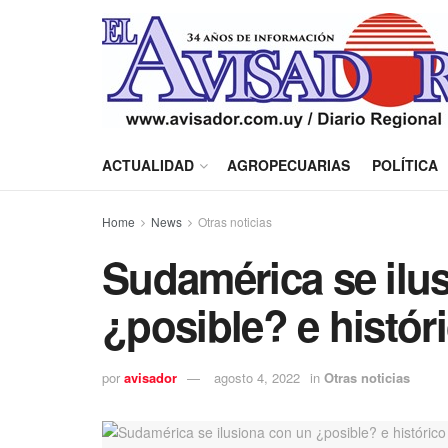
ACTUALIDAD
AGROPECUARIAS
POLÍTICA
Home
News
Otras noticias
Sudamérica se ilu
¿posible? e histór
por
avisador
agosto 4, 2022
in
Otras noticias