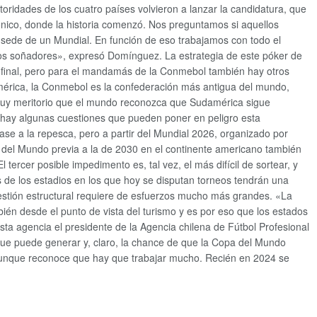
ridades de los cuatro países volvieron a lanzar la candidatura, que
cónico, donde la historia comenzó. Nos preguntamos si aquellos
r sede de un Mundial. En función de eso trabajamos con todo el
os soñadores», expresó Domínguez. La estrategia de este póker de
a final, pero para el mandamás de la Conmebol también hay otros
-mérica, la Conmebol es la confederación más antigua del mundo,
 muy meritorio que el mundo reconozca que Sudamérica sigue
, hay algunas cuestiones que pueden poner en peligro esta
ase a la repesca, pero a partir del Mundial 2026, organizado por
a del Mundo previa a la de 2030 en el continente americano también
ercer posible impedimento es, tal vez, el más difícil de sortear, y
s de los estadios en los que hoy se disputan torneos tendrán una
estión estructural requiere de esfuerzos mucho más grandes. «La
ién desde el punto de vista del turismo y es por eso que los estados
sta agencia el presidente de la Agencia chilena de Fútbol Profesional
o que puede generar y, claro, la chance de que la Copa del Mundo
, aunque reconoce que hay que trabajar mucho. Recién en 2024 se