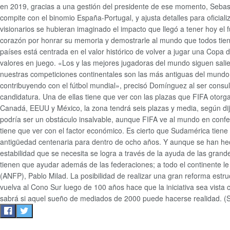
en 2019, gracias a una gestión del presidente de ese momento, Sebast
compite con el binomio España-Portugal, y ajusta detalles para oficia
visionarios se hubieran imaginado el impacto que llegó a tener hoy el
corazón por honrar su memoria y demostrarle al mundo que todos tie
países está centrada en el valor histórico de volver a jugar una Copa
valores en juego. «Los y las mejores jugadoras del mundo siguen sal
nuestras competiciones continentales son las más antiguas del mund
contribuyendo con el fútbol mundial», precisó Domínguez al ser consu
candidatura. Una de ellas tiene que ver con las plazas que FIFA otorg
Canadá, EEUU y México, la zona tendrá seis plazas y media, según dij
podría ser un obstáculo insalvable, aunque FIFA ve al mundo en confede
tiene que ver con el factor económico. Es cierto que Sudamérica tiene
antigüedad centenaria para dentro de ocho años. Y aunque se han hech
estabilidad que se necesita se logra a través de la ayuda de las gran
tienen que ayudar además de las federaciones; a todo el continente le
(ANFP), Pablo Milad. La posibilidad de realizar una gran reforma estru
vuelva al Cono Sur luego de 100 años hace que la iniciativa sea vist
sabrá si aquel sueño de mediados de 2000 puede hacerse realidad. (S