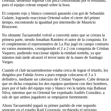
Oriental, debiendo regresar con poca conformidad por el resultado,
pues el equipo celeste empató sobre la hora.
El conjunto rojo y blanco comenzó ganando con gol de Sebastián
Gularte, logrando reaccionar Oriental sobre el cierre del primer
tiempo, encontrando la igualdad por intermedio de Mauricio
Bruzzone.
No obstante Tacuarembó volvió a convertir antes que se cerrara la
primera parte, siendo Jonathan Ramírez el autor de la conquista. En
el complemento el representativo de La Paz jugó en campo contrario
en varios momentos, consiguiendo el 2 a 2 con conquista de Cristian
Vaquero, pudiendo reaccionar rápido la entidad norteña, ya que
minutos más tarde alcanzó el tercer tanto de la mano de Santiago
Vargas.
Cuando el club tacuaremboense estaba cerca de lograr el triunfo, los
dirigidos por Fabián Avero a puro empuje colocaron el 3 a 3
definitivo, mediante un cabezazo de Cristian Vaquero. Cabe destacar
que en dicha conquista los dos equipos quedaron con diez hombres,
pues por el lado del equipo rojo y blanco vio la tarjeta roja Baltasar
Silva, mientras que en Oriental fue expulsado Andrés González, a
raíz de que ambos jugadores se empujaron fuertemente.
Ahora Tacuarembó jugará su primer partido de este segundo
semestre en el estadio Raúl Goyenola, recibiendo el próximo