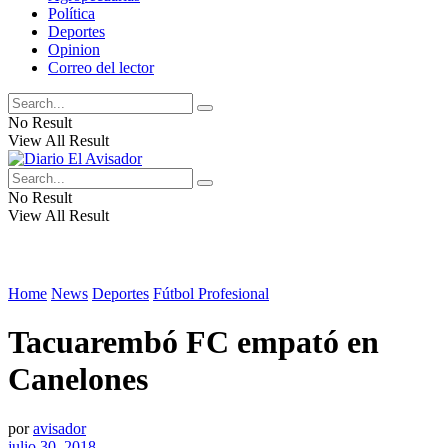
Política
Deportes
Opinion
Correo del lector
No Result
View All Result
No Result
View All Result
Home
News
Deportes
Fútbol Profesional
Tacuarembó FC empató en
Canelones
por
avisador
julio 30, 2018