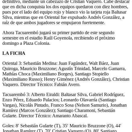
definitivo, mediante un cabezazo de Cristian Vaquero. Cabe destacar
que en dicha conquista los dos equipos quedaron con diez hombres,
pues por el lado del equipo rojo y blanco vio la tarjeta roja Baltasar
Silva, mientras que en Oriental fue expulsado Andrés González, a
raíz de que ambos jugadores se empujaron fuertemente.
Ahora Tacuarembó jugará su primer partido de este segundo
semestre en el estadio Raúl Goyenola, recibiendo el próximo
domingo a Plaza Colonia.
LA FICHA
Oriental 3: Sebastián Medina: Juan Fagúndez, Walt Báez, Juan
Quiroga, Mauricio Bruzzone; Agustín Trinidad, Marcelo Gamarra,
Mathías Choca (Maximiliano Borges), Santiago Stopiello
(Maximiliano Russo); Henry Giménez (Andrés González), Christian
Vaquero. Director Técnico: Fabián Avero.
Tacuarembó 3: Alberto Eiraldi: Baltasar Silva, Gabriel Rodríguez,
Enzo Pérez, Eduardo Palacios; Leonardo Olavarría (Santiago
Vargas), Nicolás Pintado, Franco Sosa (Nelson Samurio), Jonathan
Ramírez (Marcos González); Santiago Charamoni, Sebastián
Gularte. Director Técnico: Amaranto Abascal.
Goles: 8′ Sebastián Gularte (T), 35′ Mauricio Bruzzone (O), 44′
Jonathan Ramírez (T), 70′ Cristian Vaquero (O), 80′ Santiago