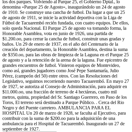
los dos parques. Volviendo al Parque 25, el Gobierno Dptal., lo
denomina «Parque 25 de Agosto», inaugurándolo un 24 de agosto
de 1910. Se construye una cancha de futbol. Da lugar a que un 25
de agosto de 1911, se inicie la actividad deportiva con la Liga de
Fútbol de Tacuarembó recién fundada, con cuatro equipos. De ellos,
solo queda Nacional. El Parque 25 de agosto va tomando forma, la
Honorable Asamblea, vota en junio de 1926, una partida de
$1.200.oo, para cerrar la cancha de futbol, construir unas gradas y
baños. Un 29 de enero de 1937, en el año del Centenario de la
creación del departamento, la Honorable Asamblea, destina la suma
de $350.oo, para las obras de limpieza de la Laguna en el Parque 25
de agosto y a la retención de la arena de la laguna. Fue epicentro de
grandes encuentros de futbol. Vinieron equipos de Montevideo,
como así, grandes jugadores como José Pepe Santamaría, Julio
Pérez, (campeón del 50) entre otros. Con las Resoluciones del
Legislativo, seguimos recorriendo nuestro Tacuarembó. En mayo 27
de 1927, se autoriza al Consejo de Administración, para adquirir en
$11.000.oo, una fracción de terreno de 4 hectáreas, cuatro mil
metros, quinta, propiedad del Sr. Santiago Guerrero, en Paso de los
Toros, El terreno será destinado a Parque Público. . Cerca del Rio
Negro y del Puente carretero. AMBULANCIA PARA EL
HOSPITAL Un 20 de marzo de 1928, se faculta al Ejecutivo, para
contribuir con la suma de $200.oo para la adquisición de una
ambulancia para el Hospital de Tacuarembó. Inaugurado un 27 de
septiembre de 1927.