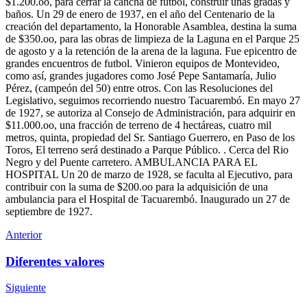
$1.200.oo, para cerrar la cancha de futbol, construir unas gradas y
baños. Un 29 de enero de 1937, en el año del Centenario de la
creación del departamento, la Honorable Asamblea, destina la suma
de $350.oo, para las obras de limpieza de la Laguna en el Parque 25
de agosto y a la retención de la arena de la laguna. Fue epicentro de
grandes encuentros de futbol. Vinieron equipos de Montevideo,
como así, grandes jugadores como José Pepe Santamaría, Julio
Pérez, (campeón del 50) entre otros. Con las Resoluciones del
Legislativo, seguimos recorriendo nuestro Tacuarembó. En mayo 27
de 1927, se autoriza al Consejo de Administración, para adquirir en
$11.000.oo, una fracción de terreno de 4 hectáreas, cuatro mil
metros, quinta, propiedad del Sr. Santiago Guerrero, en Paso de los
Toros, El terreno será destinado a Parque Público. . Cerca del Rio
Negro y del Puente carretero. AMBULANCIA PARA EL
HOSPITAL Un 20 de marzo de 1928, se faculta al Ejecutivo, para
contribuir con la suma de $200.oo para la adquisición de una
ambulancia para el Hospital de Tacuarembó. Inaugurado un 27 de
septiembre de 1927.
Anterior
Diferentes valores
Siguiente