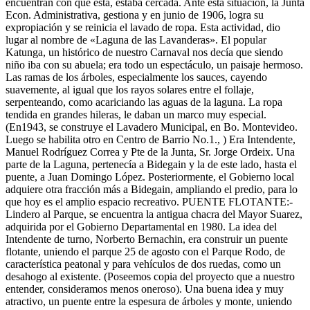
encuentran con que ésta, estaba cercada. Ante esta situación, la Junta
Econ. Administrativa, gestiona y en junio de 1906, logra su
expropiación y se reinicia el lavado de ropa. Esta actividad, dio
lugar al nombre de «Laguna de las Lavanderas». El popular
Katunga, un histórico de nuestro Carnaval nos decía que siendo
niño iba con su abuela; era todo un espectáculo, un paisaje hermoso.
Las ramas de los árboles, especialmente los sauces, cayendo
suavemente, al igual que los rayos solares entre el follaje,
serpenteando, como acariciando las aguas de la laguna. La ropa
tendida en grandes hileras, le daban un marco muy especial.
(En1943, se construye el Lavadero Municipal, en Bo. Montevideo.
Luego se habilita otro en Centro de Barrio No.1., ) Era Intendente,
Manuel Rodríguez Correa y Pte de la Junta, Sr. Jorge Ordeix. Una
parte de la Laguna, pertenecía a Bidegain y la de este lado, hasta el
puente, a Juan Domingo López. Posteriormente, el Gobierno local
adquiere otra fracción más a Bidegain, ampliando el predio, para lo
que hoy es el amplio espacio recreativo. PUENTE FLOTANTE:-
Lindero al Parque, se encuentra la antigua chacra del Mayor Suarez,
adquirida por el Gobierno Departamental en 1980. La idea del
Intendente de turno, Norberto Bernachin, era construir un puente
flotante, uniendo el parque 25 de agosto con el Parque Rodo, de
característica peatonal y para vehículos de dos ruedas, como un
desahogo al existente. (Poseemos copia del proyecto que a nuestro
entender, consideramos menos oneroso). Una buena idea y muy
atractivo, un puente entre la espesura de árboles y monte, uniendo