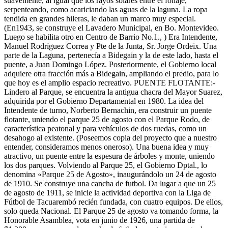
suavemente, al igual que los rayos solares entre el follaje,
serpenteando, como acariciando las aguas de la laguna. La ropa
tendida en grandes hileras, le daban un marco muy especial.
(En1943, se construye el Lavadero Municipal, en Bo. Montevideo.
Luego se habilita otro en Centro de Barrio No.1., ) Era Intendente,
Manuel Rodríguez Correa y Pte de la Junta, Sr. Jorge Ordeix. Una
parte de la Laguna, pertenecía a Bidegain y la de este lado, hasta el
puente, a Juan Domingo López. Posteriormente, el Gobierno local
adquiere otra fracción más a Bidegain, ampliando el predio, para lo
que hoy es el amplio espacio recreativo. PUENTE FLOTANTE:-
Lindero al Parque, se encuentra la antigua chacra del Mayor Suarez,
adquirida por el Gobierno Departamental en 1980. La idea del
Intendente de turno, Norberto Bernachin, era construir un puente
flotante, uniendo el parque 25 de agosto con el Parque Rodo, de
característica peatonal y para vehículos de dos ruedas, como un
desahogo al existente. (Poseemos copia del proyecto que a nuestro
entender, consideramos menos oneroso). Una buena idea y muy
atractivo, un puente entre la espesura de árboles y monte, uniendo
los dos parques. Volviendo al Parque 25, el Gobierno Dptal., lo
denomina «Parque 25 de Agosto», inaugurándolo un 24 de agosto
de 1910. Se construye una cancha de futbol. Da lugar a que un 25
de agosto de 1911, se inicie la actividad deportiva con la Liga de
Fútbol de Tacuarembó recién fundada, con cuatro equipos. De ellos,
solo queda Nacional. El Parque 25 de agosto va tomando forma, la
Honorable Asamblea, vota en junio de 1926, una partida de