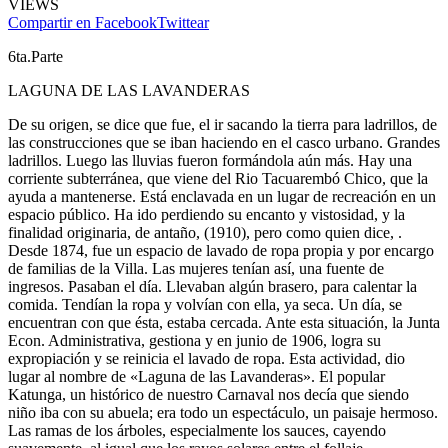
VIEWS
Compartir en Facebook
Twittear
6ta.Parte
LAGUNA DE LAS LAVANDERAS
De su origen, se dice que fue, el ir sacando la tierra para ladrillos, de
las construcciones que se iban haciendo en el casco urbano. Grandes
ladrillos. Luego las lluvias fueron formándola aún más. Hay una
corriente subterránea, que viene del Rio Tacuarembó Chico, que la
ayuda a mantenerse. Está enclavada en un lugar de recreación en un
espacio público. Ha ido perdiendo su encanto y vistosidad, y la
finalidad originaria, de antaño, (1910), pero como quien dice, .
Desde 1874, fue un espacio de lavado de ropa propia y por encargo
de familias de la Villa. Las mujeres tenían así, una fuente de
ingresos. Pasaban el día. Llevaban algún brasero, para calentar la
comida. Tendían la ropa y volvían con ella, ya seca. Un día, se
encuentran con que ésta, estaba cercada. Ante esta situación, la Junta
Econ. Administrativa, gestiona y en junio de 1906, logra su
expropiación y se reinicia el lavado de ropa. Esta actividad, dio
lugar al nombre de «Laguna de las Lavanderas». El popular
Katunga, un histórico de nuestro Carnaval nos decía que siendo
niño iba con su abuela; era todo un espectáculo, un paisaje hermoso.
Las ramas de los árboles, especialmente los sauces, cayendo