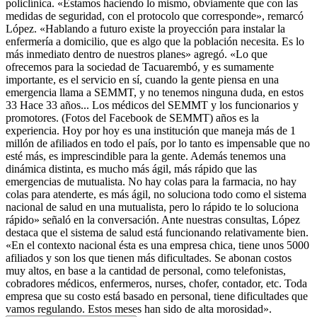
policlínica. «Estamos haciendo lo mismo, obviamente que con las
medidas de seguridad, con el protocolo que corresponde», remarcó
López. «Hablando a futuro existe la proyección para instalar la
enfermería a domicilio, que es algo que la población necesita. Es lo
más inmediato dentro de nuestros planes» agregó. «Lo que
ofrecemos para la sociedad de Tacuarembó, y es sumamente
importante, es el servicio en sí, cuando la gente piensa en una
emergencia llama a SEMMT, y no tenemos ninguna duda, en estos
33 Hace 33 años... Los médicos del SEMMT y los funcionarios y
promotores. (Fotos del Facebook de SEMMT) años es la
experiencia. Hoy por hoy es una institución que maneja más de 1
millón de afiliados en todo el país, por lo tanto es impensable que no
esté más, es imprescindible para la gente. Además tenemos una
dinámica distinta, es mucho más ágil, más rápido que las
emergencias de mutualista. No hay colas para la farmacia, no hay
colas para atenderte, es más ágil, no soluciona todo como el sistema
nacional de salud en una mutualista, pero lo rápido te lo soluciona
rápido» señaló en la conversación. Ante nuestras consultas, López
destaca que el sistema de salud está funcionando relativamente bien.
«En el contexto nacional ésta es una empresa chica, tiene unos 5000
afiliados y son los que tienen más dificultades. Se abonan costos
muy altos, en base a la cantidad de personal, como telefonistas,
cobradores médicos, enfermeros, nurses, chofer, contador, etc. Toda
empresa que su costo está basado en personal, tiene dificultades que
vamos regulando. Estos meses han sido de alta morosidad».