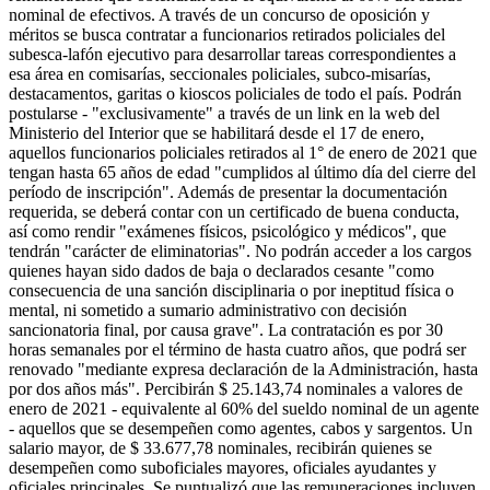
nominal de efectivos.
A través de un concurso de oposición y
méritos se busca contratar a funcionarios retirados policiales del
subesca-lafón ejecutivo para desarrollar tareas correspondientes a
esa área en comisarías, seccionales policiales, subco-misarías,
destacamentos, garitas o kioscos policiales de todo el país. Podrán
postularse - "exclusivamente" a través de un link en la web del
Ministerio del Interior que se habilitará desde el 17 de enero,
aquellos funcionarios policiales retirados al 1° de enero de 2021 que
tengan hasta 65 años de edad "cumplidos al último día del cierre del
período de inscripción". Además de presentar la documentación
requerida, se deberá contar con un certificado de buena conducta,
así como rendir "exámenes físicos, psicológico y médicos", que
tendrán "carácter de eliminatorias". No podrán acceder a los cargos
quienes hayan sido dados de baja o declarados cesante "como
consecuencia de una sanción disciplinaria o por ineptitud física o
mental, ni sometido a sumario administrativo con decisión
sancionatoria final, por causa grave". La contratación es por 30
horas semanales por el término de hasta cuatro años, que podrá ser
renovado "mediante expresa declaración de la Administración, hasta
por dos años más". Percibirán $ 25.143,74 nominales a valores de
enero de 2021 - equivalente al 60% del sueldo nominal de un agente
- aquellos que se desempeñen como agentes, cabos y sargentos. Un
salario mayor, de $ 33.677,78 nominales, recibirán quienes se
desempeñen como suboficiales mayores, oficiales ayudantes y
oficiales principales. Se puntualizó que las remuneraciones incluyen