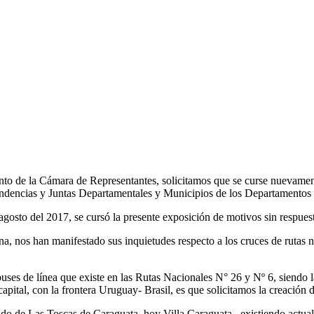
nto de la Cámara de Representantes, solicitamos que se curse nuevamente
Intendencias y Juntas Departamentales y Municipios de los Departament
gosto del 2017, se cursó la presente exposición de motivos sin respuest
na, nos han manifestado sus inquietudes respecto a los cruces de rutas n
es de línea que existe en las Rutas Nacionales N° 26 y Nº 6, siendo la 
a capital, con la frontera Uruguay- Brasil, es que solicitamos la creació
lado de Las Toscas de Caraguata, hoy Villa Caraguata , existiendo actu