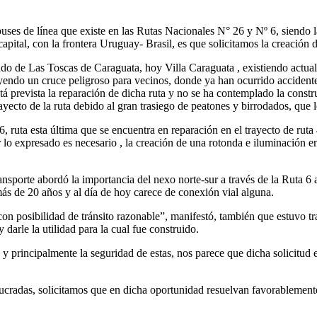
es de línea que existe en las Rutas Nacionales N° 26 y Nº 6, siendo la 
a capital, con la frontera Uruguay- Brasil, es que solicitamos la creació
lado de Las Toscas de Caraguata, hoy Villa Caraguata , existiendo actu
endo un cruce peligroso para vecinos, donde ya han ocurrido accidentes
tá prevista la reparación de dicha ruta y no se ha contemplado la cons
rayecto de la ruta debido al gran trasiego de peatones y birrodados, que 
, ruta esta última que se encuentra en reparación en el trayecto de ruta
or lo expresado es necesario , la creación de una rotonda e iluminación e
nsporte abordó la importancia del nexo norte-sur a través de la Ruta 6 
más de 20 años y al día de hoy carece de conexión vial alguna.
con posibilidad de tránsito razonable”, manifestó, también que estuvo t
darle la utilidad para la cual fue construido.
 y principalmente la seguridad de estas, nos parece que dicha solicitud
lucradas, solicitamos que en dicha oportunidad resuelvan favorablement