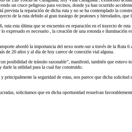
endo un cruce peligroso para vecinos, donde ya han ocurrido accidentes
tá prevista la reparación de dicha ruta y no se ha contemplado la cons
rayecto de la ruta debido al gran trasiego de peatones y birrodados, que 
, ruta esta última que se encuentra en reparación en el trayecto de ruta
or lo expresado es necesario , la creación de una rotonda e iluminación e
nsporte abordó la importancia del nexo norte-sur a través de la Ruta 6 
más de 20 años y al día de hoy carece de conexión vial alguna.
con posibilidad de tránsito razonable”, manifestó, también que estuvo t
darle la utilidad para la cual fue construido.
 y principalmente la seguridad de estas, nos parece que dicha solicitud
lucradas, solicitamos que en dicha oportunidad resuelvan favorablement