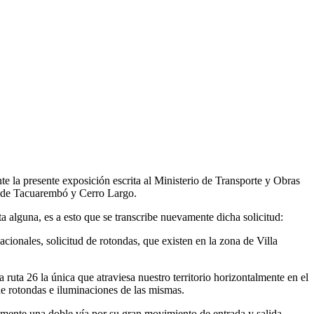
 la presente exposición escrita al Ministerio de Transporte y Obras
os de Tacuarembó y Cerro Largo.
a alguna, es a esto que se transcribe nuevamente dicha solicitud:
acionales, solicitud de rotondas, que existen en la zona de Villa
ruta 26 la única que atraviesa nuestro territorio horizontalmente en el
n de rotondas e iluminaciones de las mismas.
almente una doble vía por su gran movimiento de entrada y salida