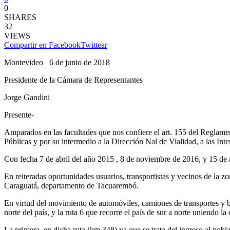
0
SHARES
32
VIEWS
Compartir en Facebook
Twittear
Montevideo 6 de junio de 2018
Presidente de la Cámara de Representantes
Jorge Gandini
Presente-
Amparados en las facultades que nos confiere el art. 155 del Reglame
Públicas y por su intermedio a la Dirección Nal de Vialidad, a las 
Con fecha 7 de abril del año 2015 , 8 de noviembre de 2016, y 15 de a
En reiteradas oportunidades usuarios, transportistas y vecinos de la zo
Caraguatá, departamento de Tacuarembó.
En virtud del movimiento de automóviles, camiones de transportes y bus
norte del país, y la ruta 6 que recorre el país de sur a norte uniendo l
La primera, en dicha ruta (km 348) ya que se trata del ingreso al pob