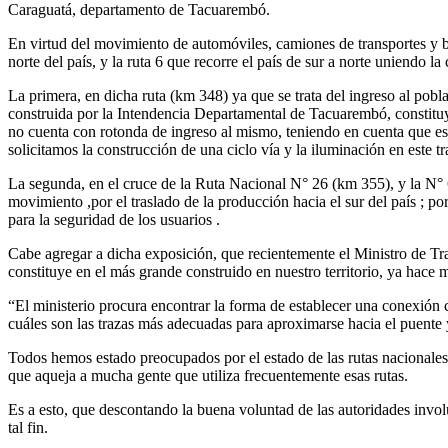
Caraguatá, departamento de Tacuarembó.
En virtud del movimiento de automóviles, camiones de transportes y bus
norte del país, y la ruta 6 que recorre el país de sur a norte uniendo l
La primera, en dicha ruta (km 348) ya que se trata del ingreso al pob
construida por la Intendencia Departamental de Tacuarembó, constituy
no cuenta con rotonda de ingreso al mismo, teniendo en cuenta que es
solicitamos la construcción de una ciclo vía y la iluminación en este t
La segunda, en el cruce de la Ruta Nacional N° 26 (km 355), y la N° 6
movimiento ,por el traslado de la producción hacia el sur del país ; p
para la seguridad de los usuarios .
Cabe agregar a dicha exposición, que recientemente el Ministro de Tra
constituye en el más grande construido en nuestro territorio, ya hace 
“El ministerio procura encontrar la forma de establecer una conexión 
cuáles son las trazas más adecuadas para aproximarse hacia el puente y 
Todos hemos estado preocupados por el estado de las rutas nacionales
que aqueja a mucha gente que utiliza frecuentemente esas rutas.
Es a esto, que descontando la buena voluntad de las autoridades invo
tal fin.