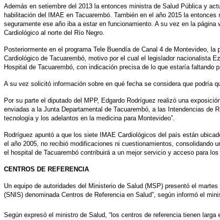
Además en setiembre del 2013 la entonces ministra de Salud Pública y actu
habilitación del IMAE en Tacuarembó. También en el año 2015 la entonces m
seguramente ese año iba a estar en funcionamiento. A su vez en la página w
Cardiológico al norte del Río Negro.
Posteriormente en el programa Tele Buendía de Canal 4 de Montevideo, la 
Cardiológico de Tacuarembó, motivo por el cual el legislador nacionalista 
Hospital de Tacuarembó, con indicación precisa de lo que estaría faltando pa
A su vez solicitó información sobre en qué fecha se considera que podría q
Por su parte el diputado del MPP, Edgardo Rodríguez realizó una exposició
enviadas a la Junta Departamental de Tacuarembó, a las Intendencias de Riv
tecnología y los adelantos en la medicina para Montevideo”.
Rodríguez apuntó a que los siete IMAE Cardiológicos del país están ubicado
el año 2005, no recibió modificaciones ni cuestionamientos, consolidando u
el hospital de Tacuarembó contribuirá a un mejor servicio y acceso para lo
CENTROS DE REFERENCIA
Un equipo de autoridades del Ministerio de Salud (MSP) presentó el martes 
(SNIS) denominada Centros de Referencia en Salud”, según informó el ministr
Según expresó el ministro de Salud, “los centros de referencia tienen larga