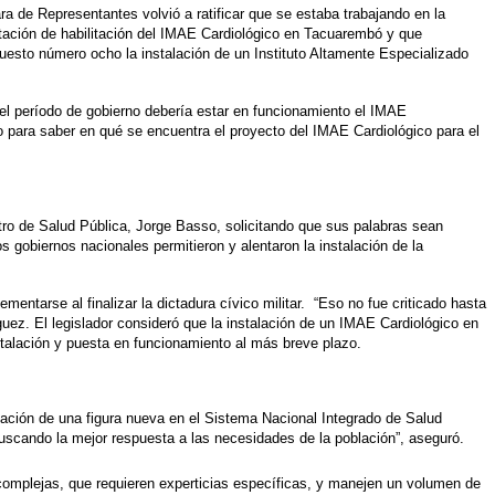
 de Representantes volvió a ratificar que se estaba trabajando en la
tación de habilitación del IMAE Cardiológico en Tacuarembó y que
uesto número ocho la instalación de un Instituto Altamente Especializado
l período de gobierno debería estar en funcionamiento el IMAE
o para saber en qué se encuentra el proyecto del IMAE Cardiológico para el
ro de Salud Pública, Jorge Basso, solicitando que sus palabras sean
 gobiernos nacionales permitieron y alentaron la instalación de la
tarse al finalizar la dictadura cívico militar. “Eso no fue criticado hasta
uez. El legislador consideró que la instalación de un IMAE Cardiológico en
stalación y puesta en funcionamiento al más breve plazo.
mación de una figura nueva en el Sistema Nacional Integrado de Salud
buscando la mejor respuesta a las necesidades de la población”, aseguró.
s complejas, que requieren experticias específicas, y manejen un volumen de