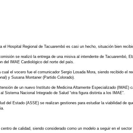
ara el Hospital Regional de Tacuarembó es casi un hecho, situación bien reci
comisión se realizó la entrega de una misiva al intendente de Tacuarembó, Eb
ión del IMAE Cardiológico del norte del país.
la cual el vocero fue el comunicador Sergio Losada Mora, siendo recibido el 
onal) y Susana Montaner (Partido Colorado).
tensión de un nuevo Instituto de Medicina Altamente Especializado (IMAE) car
 al Sistema Nacional Integrado de Salud “otra figura distinta a los IMAE”.
lud del Estado (ASSE) se realizan gestiones para estudiar la viabilidad de qu
ia.
centro de calidad, siendo considerado como un modelo a seguir en el sector 