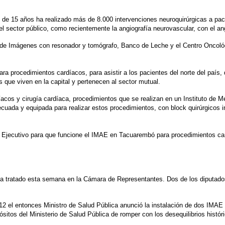
 15 años ha realizado más de 8.000 intervenciones neuroquirúrgicas a pacie
l sector público, como recientemente la angiografía neurovascular, con el ang
o de Imágenes con resonador y tomógrafo, Banco de Leche y el Centro Oncológ
ra procedimientos cardíacos, para asistir a los pacientes del norte del país
que viven en la capital y pertenecen al sector mutual.
acos y cirugía cardíaca, procedimientos que se realizan en un Instituto de M
uada y equipada para realizar estos procedimientos, con block quirúrgicos in
Ejecutivo para que funcione el IMAE en Tacuarembó para procedimientos cardía
a tratado esta semana en la Cámara de Representantes. Dos de los diputados
012 el entonces Ministro de Salud Pública anunció la instalación de dos IMAE
os del Ministerio de Salud Pública de romper con los desequilibrios históricos