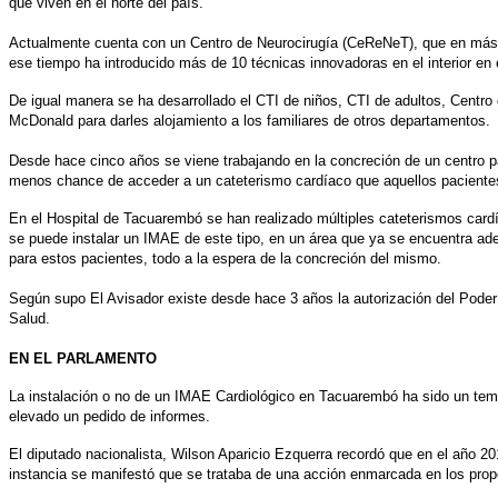
que viven en el norte del país.
Actualmente cuenta con un Centro de Neurocirugía (CeReNeT), que en más de
ese tiempo ha introducido más de 10 técnicas innovadoras en el interior en e
De igual manera se ha desarrollado el CTI de niños, CTI de adultos, Centr
McDonald para darles alojamiento a los familiares de otros departamentos.
Desde hace cinco años se viene trabajando en la concreción de un centro pa
menos chance de acceder a un cateterismo cardíaco que aquellos pacientes 
En el Hospital de Tacuarembó se han realizado múltiples cateterismos cardí
se puede instalar un IMAE de este tipo, en un área que ya se encuentra adec
para estos pacientes, todo a la espera de la concreción del mismo.
Según supo El Avisador existe desde hace 3 años la autorización del Poder 
Salud.
EN EL PARLAMENTO
La instalación o no de un IMAE Cardiológico en Tacuarembó ha sido un tem
elevado un pedido de informes.
El diputado nacionalista, Wilson Aparicio Ezquerra recordó que en el año 2
instancia se manifestó que se trataba de una acción enmarcada en los propósit