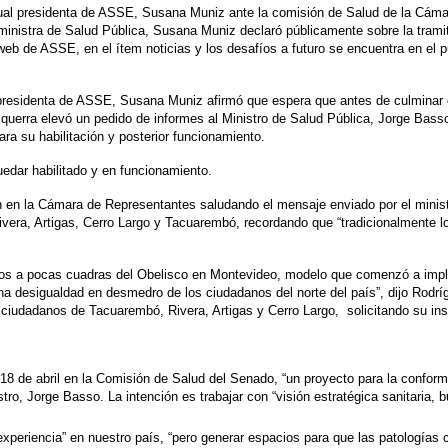
al presidenta de ASSE, Susana Muniz ante la comisión de Salud de la Cámara
inistra de Salud Pública, Susana Muniz declaró públicamente sobre la trami
eb de ASSE, en el ítem noticias y los desafíos a futuro se encuentra en el p
presidenta de ASSE, Susana Muniz afirmó que espera que antes de culminar e
Ezquerra elevó un pedido de informes al Ministro de Salud Pública, Jorge Bass
ra su habilitación y posterior funcionamiento.
uedar habilitado y en funcionamiento.
n en la Cámara de Representantes saludando el mensaje enviado por el minist
era, Artigas, Cerro Largo y Tacuarembó, recordando que “tradicionalmente los
s a pocas cuadras del Obelisco en Montevideo, modelo que comenzó a implemen
na desigualdad en desmedro de los ciudadanos del norte del país”, dijo Rodríg
s ciudadanos de Tacuarembó, Rivera, Artigas y Cerro Largo, solicitando su in
18 de abril en la Comisión de Salud del Senado, “un proyecto para la confor
o, Jorge Basso. La intención es trabajar con “visión estratégica sanitaria, 
 experiencia” en nuestro país, “pero generar espacios para que las patología