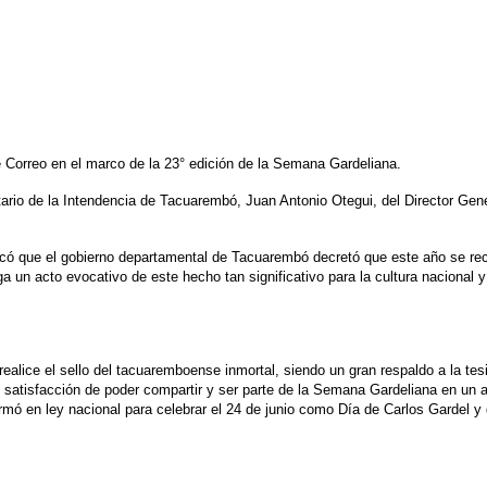
e Correo en el marco de la 23° edición de la Semana Gardeliana.
tario de la Intendencia de Tacuarembó, Juan Antonio Otegui, del Director Gen
acó que el gobierno departamental de Tacuarembó decretó que este año se rec
a un acto evocativo de este hecho tan significativo para la cultura nacional 
realice el sello del tacuaremboense inmortal, siendo un gran respaldo a la te
satisfacción de poder compartir y ser parte de la Semana Gardeliana en un a
ó en ley nacional para celebrar el 24 de junio como Día de Carlos Gardel y 