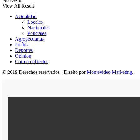
No Result
View All Result
Actualidad
Locales
Nacionales
Policiales
Agropecuarias
Política
Deportes
Opinion
Correo del lector
© 2019 Derechos reservados - Diseño por
Montevideo Marketing
.