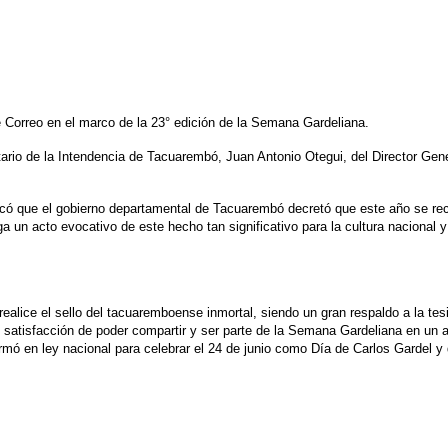
e Correo en el marco de la 23° edición de la Semana Gardeliana.
tario de la Intendencia de Tacuarembó, Juan Antonio Otegui, del Director Gen
acó que el gobierno departamental de Tacuarembó decretó que este año se rec
a un acto evocativo de este hecho tan significativo para la cultura nacional 
realice el sello del tacuaremboense inmortal, siendo un gran respaldo a la te
satisfacción de poder compartir y ser parte de la Semana Gardeliana en un a
ó en ley nacional para celebrar el 24 de junio como Día de Carlos Gardel y 