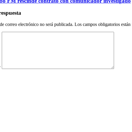
ó FM rescinde contrato con comunicador investigado
respuesta
de correo electrónico no será publicada.
Los campos obligatorios está
*