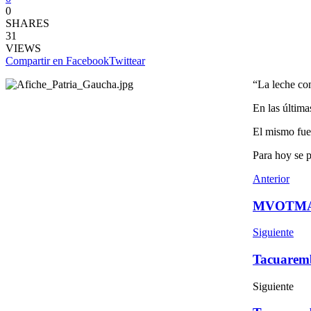
0
SHARES
31
VIEWS
Compartir en Facebook
Twittear
“La leche com
En las última
El mismo fue 
Para hoy se p
Anterior
MVOTMA p
Siguiente
Tacuaremb
Siguiente