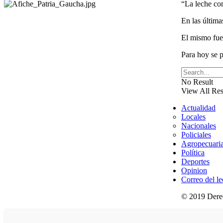
“La leche com
En las última
El mismo fue 
Para hoy se p
No Result
View All Res
Actualidad
Locales
Nacionales
Policiales
Agropecuari
Política
Deportes
Opinion
Correo del le
© 2019 Derec