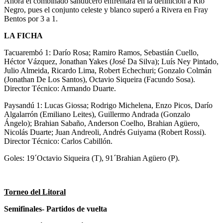
Ahora el combinado sanducero enfrentará en la definición a Río
Negro, pues el conjunto celeste y blanco superó a Rivera en Fray
Bentos por 3 a 1.
LA FICHA
Tacuarembó 1: Darío Rosa; Ramiro Ramos, Sebastián Cuello,
Héctor Vázquez, Jonathan Yakes (José Da Silva); Luís Ney Pintado,
Julio Almeida, Ricardo Lima, Robert Echechuri; Gonzalo Colmán
(Jonathan De Los Santos), Octavio Siqueira (Facundo Sosa).
Director Técnico: Armando Duarte.
Paysandú 1: Lucas Giossa; Rodrigo Michelena, Enzo Picos, Darío
Algalarrón (Emiliano Leites), Guillermo Andrada (Gonzalo
Ángelo); Brahian Sabaño, Anderson Coelho, Brahian Agüero,
Nicolás Duarte; Juan Andreoli, Andrés Guiyama (Robert Rossi).
Director Técnico: Carlos Cabillón.
Goles: 19´Octavio Siqueira (T), 91´Brahian Agüero (P).
Torneo del Litoral
Semifinales- Partidos de vuelta