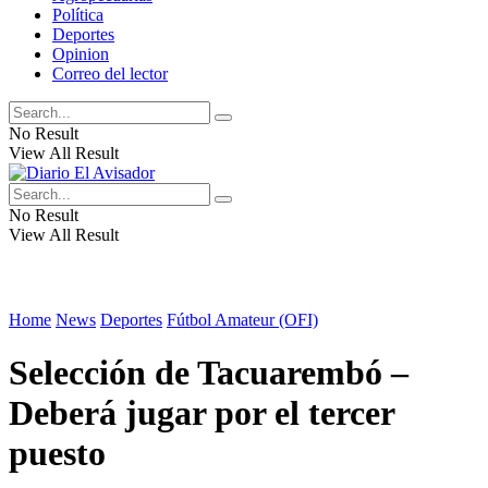
Política
Deportes
Opinion
Correo del lector
No Result
View All Result
No Result
View All Result
Home
News
Deportes
Fútbol Amateur (OFI)
Selección de Tacuarembó –
Deberá jugar por el tercer
puesto