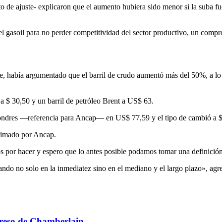
 de ajuste- explicaron que el aumento hubiera sido menor si la suba fue
el gasoil para no perder competitividad del sector productivo, un comp
sse, había argumentado que el barril de crudo aumentó más del 50%, a l
a $ 30,50 y un barril de petróleo Brent a US$ 63.
 Londres —referencia para Ancap— en US$ 77,59 y el tipo de cambió a 
stimado por Ancap.
os por hacer y espero que lo antes posible podamos tomar una definició
ndo no solo en la inmediatez sino en el mediano y el largo plazo», agr
greso de Chamberlain