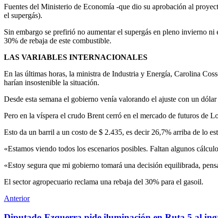
Fuentes del Ministerio de Economía -que dio su aprobación al proyecto
el supergás).
Sin embargo se prefirió no aumentar el supergás en pleno invierno ni 
30% de rebaja de este combustible.
LAS VARIABLES INTERNACIONALES
En las últimas horas, la ministra de Industria y Energía, Carolina Co
harían insostenible la situación.
Desde esta semana el gobierno venía valorando el ajuste con un dólar 
Pero en la víspera el crudo Brent cerró en el mercado de futuros de
Esto da un barril a un costo de $ 2.435, es decir 26,7% arriba de lo e
«Estamos viendo todos los escenarios posibles. Faltan algunos cálcul
«Estoy segura que mi gobierno tomará una decisión equilibrada, pensa
El sector agropecuario reclama una rebaja del 30% para el gasoil.
Anterior
Diputado Ezquerra pide iluminación en Ruta 5 al in