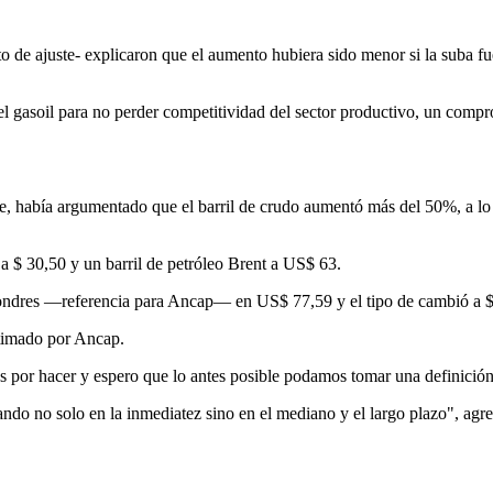
 de ajuste- explicaron que el aumento hubiera sido menor si la suba fue
el gasoil para no perder competitividad del sector productivo, un comp
sse, había argumentado que el barril de crudo aumentó más del 50%, a l
a $ 30,50 y un barril de petróleo Brent a US$ 63.
 Londres —referencia para Ancap— en US$ 77,59 y el tipo de cambió a 
stimado por Ancap.
os por hacer y espero que lo antes posible podamos tomar una definición
ndo no solo en la inmediatez sino en el mediano y el largo plazo", agr