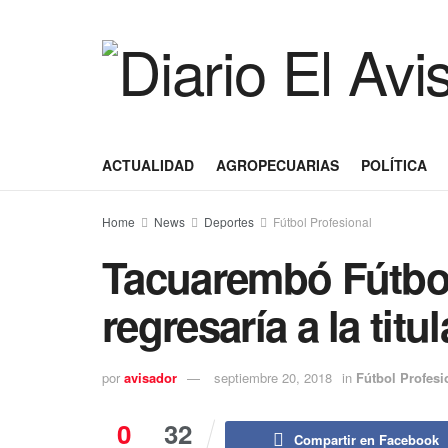
ACTUALIDAD
AGROPECUARIAS
POLÍTICA
Home
News
Deportes
Fútbol Profesional
Tacuarembó Fútbol
regresaría a la titu
por
avisador
septiembre 20, 2018
in
Fútbol Profesi
0
32
Compartir en Facebook