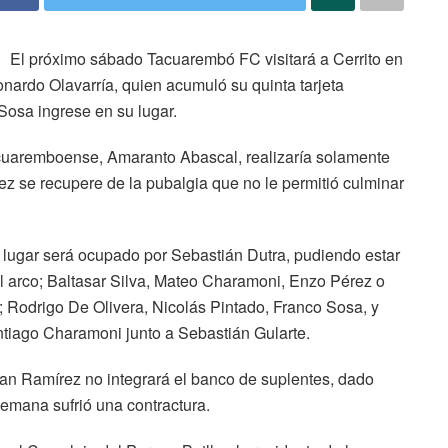
El próximo sábado Tacuarembó FC visitará a Cerrito en
ardo Olavarría, quien acumuló su quinta tarjeta
Sosa ingrese en su lugar.
acuaremboense, Amaranto Abascal, realizaría solamente
ez se recupere de la pubalgia que no le permitió culminar
 lugar será ocupado por Sebastián Dutra, pudiendo estar
el arco; Baltasar Silva, Mateo Charamoni, Enzo Pérez o
; Rodrigo De Olivera, Nicolás Pintado, Franco Sosa, y
tiago Charamoni junto a Sebastián Gularte.
n Ramírez no integrará el banco de suplentes, dado
semana sufrió una contractura.