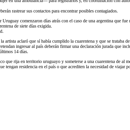
jer en una ambulancia— para registrarlos y, en coordinación con autor
berán rastrear sus contactos para encontrar posibles contagiados.
 Uruguay comenzaron días atrás con el caso de una argentina que fue re
entena de siete días exigida.
d.
la artista aclaró que sí había cumplido la cuarentena y que se trataba de
tendan ingresar al país deberán firmar una declaración jurada que inclu
últimos 14 días.
 que rija en territorio uruguayo y someterse a una cuarentena de al me
 tengan residencia en el país o que acrediten la necesidad de viajar po