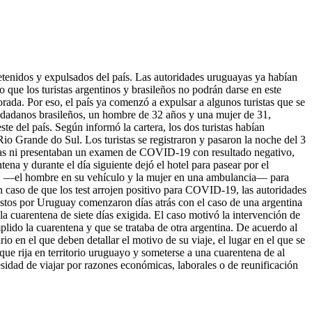
detenidos y expulsados del país. Las autoridades uruguayas ya habían
 que los turistas argentinos y brasileños no podrán darse en este
orada. Por eso, el país ya comenzó a expulsar a algunos turistas que se
ciudadanos brasileños, un hombre de 32 años y una mujer de 31,
te del país. Según informó la cartera, los dos turistas habían
io Grande do Sul. Los turistas se registraron y pasaron la noche del 3
uayas ni presentaban un examen de COVID-19 con resultado negativo,
ena y durante el día siguiente dejó el hotel para pasear por el
ias» —el hombre en su vehículo y la mujer en una ambulancia— para
En caso de que los test arrojen positivo para COVID-19, las autoridades
estos por Uruguay comenzaron días atrás con el caso de una argentina
a cuarentena de siete días exigida. El caso motivó la intervención de
umplido la cuarentena y que se trataba de otra argentina. De acuerdo al
o en el que deben detallar el motivo de su viaje, el lugar en el que se
ue rija en territorio uruguayo y someterse a una cuarentena de al
sidad de viajar por razones económicas, laborales o de reunificación