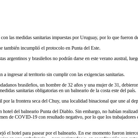
r con las medidas sanitarias impuestas por Uruguay, por lo que fueron d
e también incumplió el protocolo en Punta del Este.
istas argentinos y brasileños no podrán darse en este verano austral, lu
a ingresar al territorio sin cumplir con las exigencias sanitarias.
udadanos brasileños, un hombre de 32 años y una mujer de 31, debieron
didas sanitarias obligatorias en un balneario de la costa este del país.
sil por la frontera seca del Chuy, una localidad binacional que une al
n hotel del balneario Punta del Diablo. Sin embargo, no habían realizad
amen de COVID-19 con resultado negativo, por lo que los trabajadores d
jó el hotel para pasear por el balneario. En ese momento fueron intercep