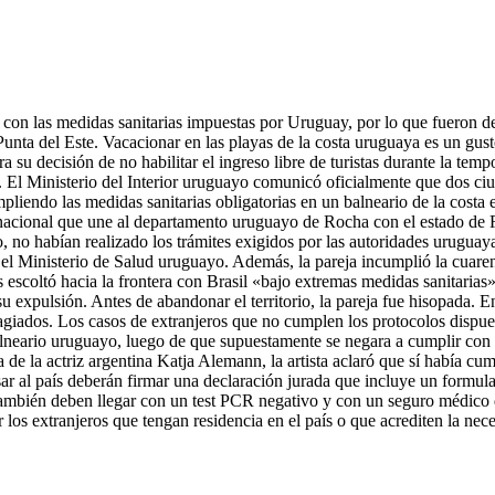
ir con las medidas sanitarias impuestas por Uruguay, por lo que fueron 
nta del Este. Vacacionar en las playas de la costa uruguaya es un gusto
su decisión de no habilitar el ingreso libre de turistas durante la temp
rias. El Ministerio del Interior uruguayo comunicó oficialmente que dos 
iendo las medidas sanitarias obligatorias en un balneario de la costa es
inacional que une al departamento uruguayo de Rocha con el estado de R
o, no habían realizado los trámites exigidos por las autoridades urug
 el Ministerio de Salud uruguayo. Además, la pareja incumplió la cuarent
os escoltó hacia la frontera con Brasil «bajo extremas medidas sanitar
 su expulsión. Antes de abandonar el territorio, la pareja fue hisopada. 
tagiados. Los casos de extranjeros que no cumplen los protocolos dispu
alneario uruguayo, luego de que supuestamente se negara a cumplir con l
ba de la actriz argentina Katja Alemann, la artista aclaró que sí había c
r al país deberán firmar una declaración jurada que incluye un formulari
 También deben llegar con un test PCR negativo y con un seguro médico q
los extranjeros que tengan residencia en el país o que acrediten la nece