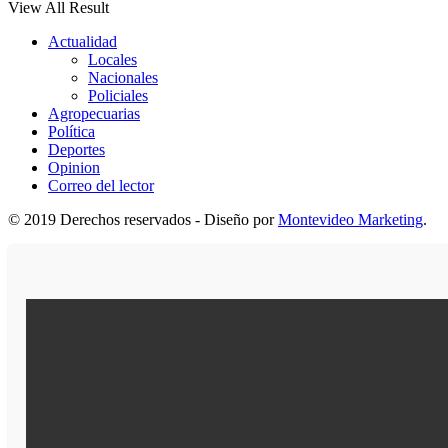
View All Result
Actualidad
Locales
Nacionales
Policiales
Agropecuarias
Política
Deportes
Opinion
Correo del lector
© 2019 Derechos reservados - Diseño por
Montevideo Marketing
.