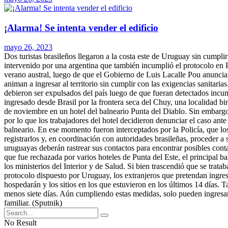
¡Alarma! Se intenta vender el edificio
mayo 26, 2023
Dos turistas brasileños llegaron a la costa este de Uruguay sin cumpl
intervenido por una argentina que también incumplió el protocolo en Pu
verano austral, luego de que el Gobierno de Luis Lacalle Pou anunciara 
animan a ingresar al territorio sin cumplir con las exigencias sanita
debieron ser expulsados del país luego de que fueran detectados incumpl
ingresado desde Brasil por la frontera seca del Chuy, una localidad b
de noviembre en un hotel del balneario Punta del Diablo. Sin embarg
por lo que los trabajadores del hotel decidieron denunciar el caso ante
balneario. En ese momento fueron interceptados por la Policía, que l
registrarlos y, en coordinación con autoridades brasileñas, proceder a
uruguayas deberán rastrear sus contactos para encontrar posibles con
que fue rechazada por varios hoteles de Punta del Este, el principal b
los ministerios del Interior y de Salud. Si bien trascendió que se trata
protocolo dispuesto por Uruguay, los extranjeros que pretendan ingresa
hospedarán y los sitios en los que estuvieron en los últimos 14 días.
menos siete días. Aún cumpliendo estas medidas, solo pueden ingresar 
familiar. (Sputnik)
No Result