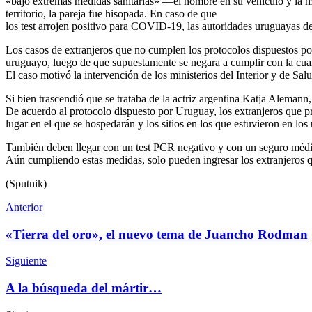
«bajo extremas medidas sanitarias» —el hombre en su vehículo y la mu
territorio, la pareja fue hisopada. En caso de que
los test arrojen positivo para COVID-19, las autoridades uruguayas de
Los casos de extranjeros que no cumplen los protocolos dispuestos por
uruguayo, luego de que supuestamente se negara a cumplir con la cuar
El caso motivó la intervención de los ministerios del Interior y de Salu
Si bien trascendió que se trataba de la actriz argentina Katja Alemann, 
De acuerdo al protocolo dispuesto por Uruguay, los extranjeros que pre
lugar en el que se hospedarán y los sitios en los que estuvieron en los 
También deben llegar con un test PCR negativo y con un seguro médico
Aún cumpliendo estas medidas, solo pueden ingresar los extranjeros que
(Sputnik)
Anterior
«Tierra del oro», el nuevo tema de Juancho Rodman
Siguiente
A la búsqueda del mártir…