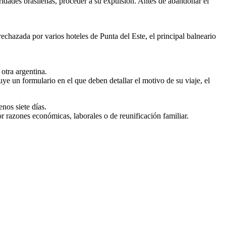
idades brasileñas, proceder a su expulsión. Antes de abandonar el
chazada por varios hoteles de Punta del Este, el principal balneario
 otra argentina.
ye un formulario en el que deben detallar el motivo de su viaje, el
nos siete días.
r razones económicas, laborales o de reunificación familiar.