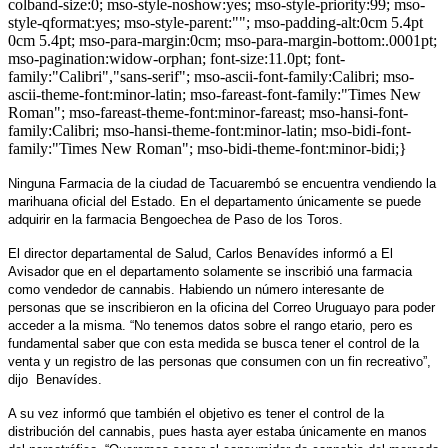
colband-size:0; mso-style-noshow:yes; mso-style-priority:99; mso-
style-qformat:yes; mso-style-parent:""; mso-padding-alt:0cm 5.4pt
0cm 5.4pt; mso-para-margin:0cm; mso-para-margin-bottom:.0001pt;
mso-pagination:widow-orphan; font-size:11.0pt; font-
family:"Calibri","sans-serif"; mso-ascii-font-family:Calibri; mso-
ascii-theme-font:minor-latin; mso-fareast-font-family:"Times New
Roman"; mso-fareast-theme-font:minor-fareast; mso-hansi-font-
family:Calibri; mso-hansi-theme-font:minor-latin; mso-bidi-font-
family:"Times New Roman"; mso-bidi-theme-font:minor-bidi;}
Ninguna Farmacia de la ciudad de Tacuarembó se encuentra vendiendo la
marihuana oficial del Estado. En el departamento únicamente se puede
adquirir en la farmacia Bengoechea de Paso de los Toros.
El director departamental de Salud, Carlos Benavídes informó a El
Avisador que en el departamento solamente se inscribió una farmacia
como vendedor de cannabis. Habiendo un número interesante de
personas que se inscribieron en la oficina del Correo Uruguayo para poder
acceder a la misma. “No tenemos datos sobre el rango etario, pero es
fundamental saber que con esta medida se busca tener el control de la
venta y un registro de las personas que consumen con un fin recreativo”,
dijo
Benavídes.
A su vez informó que también el objetivo es tener el control de la
distribución del cannabis, pues hasta ayer estaba únicamente en manos