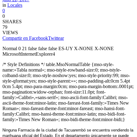
in
Locales
0
0
SHARES
79
VIEWS
Compartir en Facebook
Twittear
Normal 0 21 false false false ES-UY X-NONE X-NONE
MicrosoftInternetExplorer4
/* Style Definitions */ table.MsoNormalTable {mso-style-
name:»Tabla normal»; mso-tstyle-rowband-size:0; mso-tstyle-
colband-size:0; mso-style-noshow:yes; mso-style-priority:99; mso-
style-qformat:yes; mso-style-parent:»»; mso-padding-alt:0cm 5.4pt
0cm 5.4pt; mso-para-margin:0cm; mso-para-margin-bottom:.0001pt;
mso-pagination:widow-orphan; font-size:11.0pt; font-
family:»Calibri»,»sans-serif»; mso-ascii-font-family:Calibri; mso-
ascii-theme-font:minor-latin; mso-fareast-font-family:»Times New
Roman»; mso-fareast-theme-font:minor-fareast; mso-hansi-font-
family:Calibri; mso-hansi-theme-font:minor-latin; mso-bidi-font-
family:»Times New Roman»; mso-bidi-theme-font:minor-bidi;}
Ninguna Farmacia de la ciudad de Tacuarembó se encuentra vendiendo la
marihuana oficial del Estado. En el departamento únicamente se puede